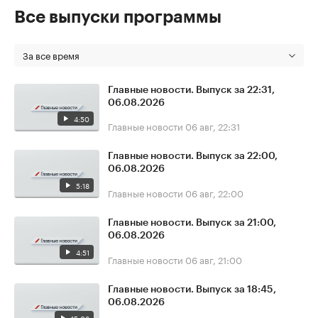
Все выпуски программы
За все время
Главные новости. Выпуск за 22:31,
06.08.2026
4:50
Главные новости
06 авг, 22:31
Главные новости. Выпуск за 22:00,
06.08.2026
5:18
Главные новости
06 авг, 22:00
Главные новости. Выпуск за 21:00,
06.08.2026
4:51
Главные новости
06 авг, 21:00
Главные новости. Выпуск за 18:45,
06.08.2026