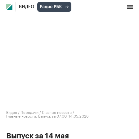
ВИДЕО
Видео
/
Передачи
/
Главные новости
/
Главные новости. Выпуск за 07:00, 14.05.2026
Выпуск за 14 мая