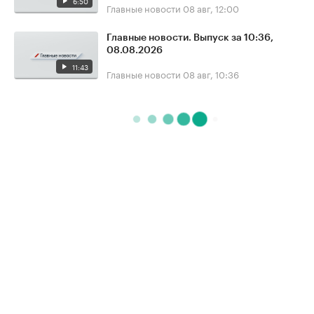
6:50
Главные новости
08 авг, 12:00
Главные новости. Выпуск за 10:36,
08.08.2026
11:43
Главные новости
08 авг, 10:36