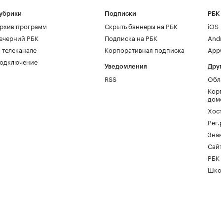
убрики
Подписки
РБК
рхив программ
Скрыть баннеры на РБК
iOS
ечерний РБК
Подписка на РБК
And
 телеканале
Корпоративная подписка
AppG
одключение
Уведомления
Дру
RSS
Обл
Кор
дом
Хос
Рег
Зна
Сайт
РБК
Шко