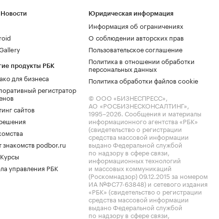
 Новости
Юридическая информация
Информация об ограничениях
roid
О соблюдении авторских прав
allery
Пользовательское соглашение
Политика в отношении обработки
гие продукты РБК
персональных данных
ако для бизнеса
Политика обработки файлов cookie
поративный регистратор
енов
© ООО «БИЗНЕСПРЕСС»,
АО «РОСБИЗНЕСКОНСАЛТИНГ»,
тинг сайтов
1995–2026
. Сообщения и материалы
.решения
информационного агентства «РБК»
(свидетельство о регистрации
комства
средства массовой информации
 знакомств podbor.ru
выдано Федеральной службой
по надзору в сфере связи,
 Курсы
информационных технологий
ла управления РБК
и массовых коммуникаций
(Роскомнадзор) 09.12.2015 за номером
ИА №ФС77-63848) и сетевого издания
«РБК» (свидетельство о регистрации
средства массовой информации
выдано Федеральной службой
по надзору в сфере связи,