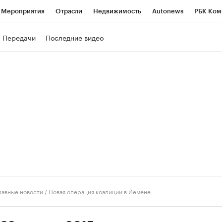
Мероприятия
Отрасли
Недвижимость
Autonews
РБК Ком
ние
РБК Курсы
РБК Life
Тренды
Визионеры
Национальн
Передачи
Последние видео
б
Исследования
Кредитные рейтинги
Франшизы
Газета
роверка контрагентов
Политика
Экономика
Бизнес
Техно
лавные новости
/
Новая операция коалиции в Йемене