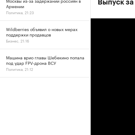
Москвы из-за задержаний россиян в
Выпуск за
Армении
Политика, 21:23
Wildberries объявил о новых мерах
поддержки продавцов
Бизнес, 21:16
Машина врио главы Шебекино попала
под удар FPV‑дрона ВСУ
Политика, 21:12