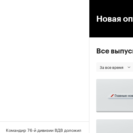
00
Новая оп
Все выпу
За все время
Командир 76-й дивизии ВДВ доложил