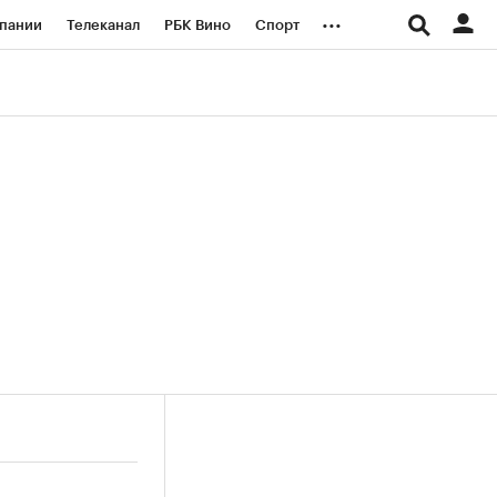
...
пании
Телеканал
РБК Вино
Спорт
ые проекты
Город
Стиль
Крипто
Спецпроекты СПб
логии и медиа
Финансы