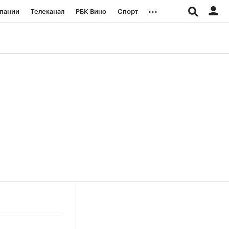
...
пании
Телеканал
РБК Вино
Спорт
ые проекты
Город
Стиль
Крипто
Спецпроекты СПб
логии и медиа
Финансы