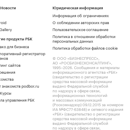
 Новости
Юридическая информация
Информация об ограничениях
roid
О соблюдении авторских прав
allery
Пользовательское соглашение
Политика в отношении обработки
гие продукты РБК
персональных данных
ако для бизнеса
Политика обработки файлов cookie
поративный регистратор
енов
© ООО «БИЗНЕСПРЕСС»,
АО «РОСБИЗНЕСКОНСАЛТИНГ»,
тинг сайтов
1995–2026
. Сообщения и материалы
.решения
информационного агентства «РБК»
(свидетельство о регистрации
комства
средства массовой информации
 знакомств podbor.ru
выдано Федеральной службой
по надзору в сфере связи,
 Курсы
информационных технологий
ла управления РБК
и массовых коммуникаций
(Роскомнадзор) 09.12.2015 за номером
ИА №ФС77-63848) и сетевого издания
«РБК» (свидетельство о регистрации
средства массовой информации
выдано Федеральной службой
по надзору в сфере связи,