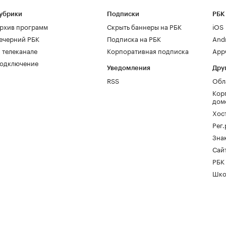
убрики
Подписки
РБК
рхив программ
Скрыть баннеры на РБК
iOS
ечерний РБК
Подписка на РБК
And
 телеканале
Корпоративная подписка
AppG
одключение
Уведомления
Дру
RSS
Обл
Кор
дом
Хос
Рег
Зна
Сайт
РБК
Шко