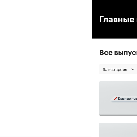
00
Главные 
Все выпу
За все время