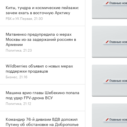
Киты, тундра и космические пейзажи:
зачем ехать в восточную Арктику
РБК и УК Первая, 21:30
Матвиенко предупредила о мерах
Москвы из-за задержаний россиян в
Армении
Политика, 21:23
Wildberries объявил о новых мерах
поддержки продавцов
Бизнес, 21:16
Машина врио главы Шебекино попала
под удар FPV‑дрона ВСУ
Политика, 21:12
Командир 76-й дивизии ВДВ доложил
Путину об обстановке на Доброполье