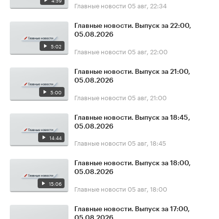
4:59
Главные новости
05 авг, 22:34
Главные новости. Выпуск за 22:00,
05.08.2026
5:02
Главные новости
05 авг, 22:00
Главные новости. Выпуск за 21:00,
05.08.2026
5:00
Главные новости
05 авг, 21:00
Главные новости. Выпуск за 18:45,
05.08.2026
14:44
Главные новости
05 авг, 18:45
Главные новости. Выпуск за 18:00,
05.08.2026
15:06
Главные новости
05 авг, 18:00
Главные новости. Выпуск за 17:00,
05.08.2026