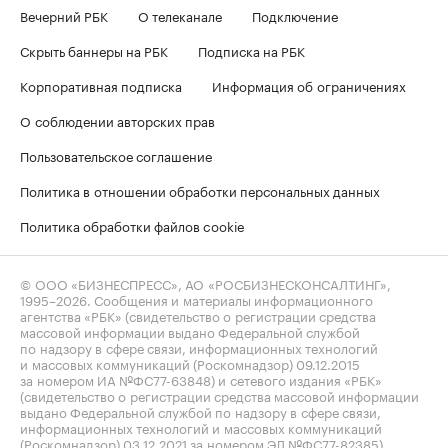
Вечерний РБК
О телеканале
Подключение
Скрыть баннеры на РБК
Подписка на РБК
Корпоративная подписка
Информация об ограничениях
О соблюдении авторских прав
Пользовательское соглашение
Политика в отношении обработки персональных данных
Политика обработки файлов cookie
© ООО «БИЗНЕСПРЕСС», АО «РОСБИЗНЕСКОНСАЛТИНГ»,
1995–2026
. Сообщения и материалы информационного
агентства «РБК» (свидетельство о регистрации средства
массовой информации выдано Федеральной службой
по надзору в сфере связи, информационных технологий
и массовых коммуникаций (Роскомнадзор) 09.12.2015
за номером ИА №ФС77-63848) и сетевого издания «РБК»
(свидетельство о регистрации средства массовой информации
выдано Федеральной службой по надзору в сфере связи,
информационных технологий и массовых коммуникаций
(Роскомнадзор) 03.12.2021 за номером ЭЛ №ФС77-82385)