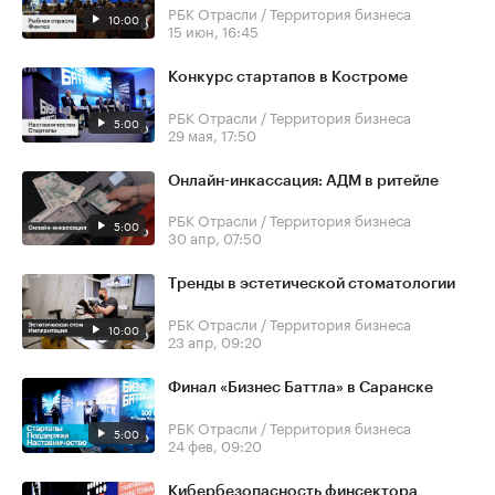
РБК Отрасли / Территория бизнеса
10:00
15 июн, 16:45
Конкурс стартапов в Костроме
РБК Отрасли / Территория бизнеса
5:00
29 мая, 17:50
Онлайн-инкассация: АДМ в ритейле
РБК Отрасли / Территория бизнеса
5:00
30 апр, 07:50
Тренды в эстетической стоматологии
РБК Отрасли / Территория бизнеса
10:00
23 апр, 09:20
Финал «Бизнес Баттла» в Саранске
РБК Отрасли / Территория бизнеса
5:00
24 фев, 09:20
Кибербезопасность финсектора