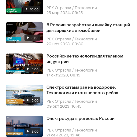
РБК Отрасли / Технологии
10:00
25 мар 2024, 09:25
В России разработали линейку станций
для зарядки автомобилей
5:00
РБК Отрасли / Технологии
20 ноя 2023, 09:30
Российские технологии для телеком-
индустрии
5:00
РБК Отрасли / Технологии
17 окт 2023, 08:15
Электрокатамаран на водороде.
Технологии и итоги первого рейса
5:00
РБК Отрасли / Технологии
09 окт 2023, 16:45
Электросуда в регионах России
РБК Отрасли / Технологии
5:00
21 сен 2023, 15:48