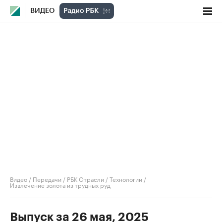
ВИДЕО
Видео
/
Передачи
/
РБК Отрасли / Технологии
/
Извлечение золота из трудных руд
Выпуск за 26 мая, 2025