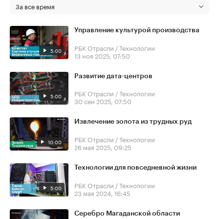
За все время
Управление культурой производства
РБК Отрасли / Технологии
5:00
13 ноя 2025, 07:50
Развитие дата-центров
РБК Отрасли / Технологии
5:00
30 сен 2025, 07:50
Извлечение золота из трудных руд
РБК Отрасли / Технологии
10:00
26 мая 2025, 09:25
Технологии для повседневной жизни
РБК Отрасли / Технологии
5:00
23 мая 2024, 16:45
Серебро Магаданской области