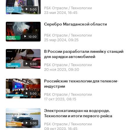
РБК Отрасли / Технологии
5:00
23 мая 2024, 16:45
Серебро Магаданской области
РБК Отрасли / Технологии
10:00
25 мар 2024, 09:25
В России разработали линейку станций
для зарядки автомобилей
5:00
РБК Отрасли / Технологии
20 ноя 2023, 09:30
Российские технологии для телеком-
индустрии
5:00
РБК Отрасли / Технологии
17 окт 2023, 08:15
Электрокатамаран на водороде.
Технологии и итоги первого рейса
5:00
РБК Отрасли / Технологии
09 окт 2023, 16:45