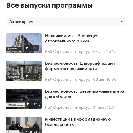
Все выпуски программы
За все время
Недвижимость. Эволюция
строительного рынка
5:00
РБК Отрасли / Петербург
07 авг, 15:47
Бизнес-новость. Диверсификация
форматов недвижимости
3:00
РБК Отрасли / Петербург
06 авг, 16:50
Бизнес-новость. Безэкипажные катера
для выборов
3:01
РБК Отрасли / Петербург
31 июл, 12:51
Инвестиции в информационную
безопасность
15:05