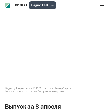
ВИДЕО
Видео
/
Передачи
/
РБК Отрасли / Петербург
/
Бизнес-новость. Рынок битумных вяжущих
Выпуск за 8 апреля