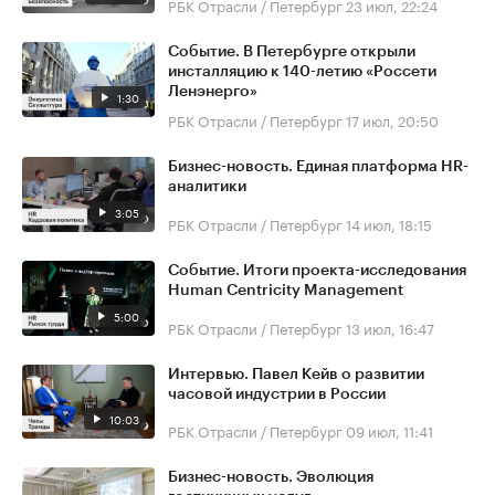
РБК Отрасли / Петербург
23 июл, 22:24
Событие. В Петербурге открыли
инсталляцию к 140-летию «Россети
Ленэнерго»
1:30
РБК Отрасли / Петербург
17 июл, 20:50
Бизнес-новость. Единая платформа HR-
аналитики
3:05
РБК Отрасли / Петербург
14 июл, 18:15
Событие. Итоги проекта-исследования
Human Centricity Management
5:00
РБК Отрасли / Петербург
13 июл, 16:47
Интервью. Павел Кейв о развитии
часовой индустрии в России
10:03
РБК Отрасли / Петербург
09 июл, 11:41
Бизнес-новость. Эволюция