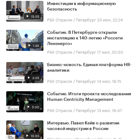
Инвестиции в информационную
безопасность
15:05
РБК Отрасли / Петербург
23 июл, 22:24
Событие. В Петербурге открыли
инсталляцию к 140-летию «Россети
Ленэнерго»
1:30
РБК Отрасли / Петербург
17 июл, 20:50
Бизнес-новость. Единая платформа HR-
аналитики
3:05
РБК Отрасли / Петербург
14 июл, 18:15
Событие. Итоги проекта-исследования
Human Centricity Management
5:00
РБК Отрасли / Петербург
13 июл, 16:47
Интервью. Павел Кейв о развитии
часовой индустрии в России
10:03
РБК Отрасли / Петербург
09 июл, 11:41