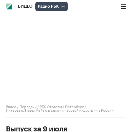
ВИДЕО
Видео
/
Передачи
/
РБК Отрасли / Петербург
/
Интервью. Павел Кейв о развитии часовой индустрии в России
Выпуск за 9 июля