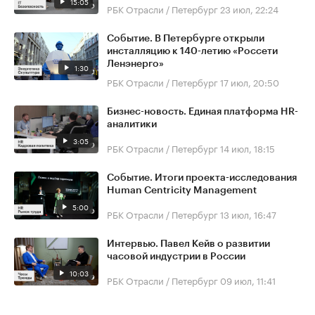
15:05
РБК Отрасли / Петербург
23 июл, 22:24
Событие. В Петербурге открыли
инсталляцию к 140-летию «Россети
Ленэнерго»
1:30
РБК Отрасли / Петербург
17 июл, 20:50
Бизнес-новость. Единая платформа HR-
аналитики
3:05
РБК Отрасли / Петербург
14 июл, 18:15
Событие. Итоги проекта-исследования
Human Centricity Management
5:00
РБК Отрасли / Петербург
13 июл, 16:47
Интервью. Павел Кейв о развитии
часовой индустрии в России
10:03
РБК Отрасли / Петербург
09 июл, 11:41