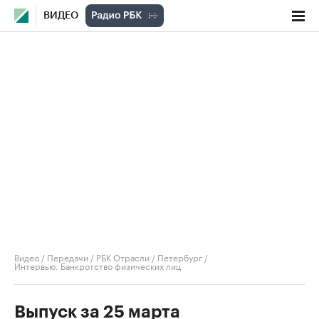
ВИДЕО
Видео
/
Передачи
/
РБК Отрасли / Петербург
/
Интервью. Банкротство физических лиц
Выпуск за 25 марта