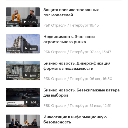
Защита привилегированных
пользователей
10:05
РБК Отрасли / Петербург
16:45
Недвижимость. Эволюция
строительного рынка
5:00
РБК Отрасли / Петербург
07 авг, 15:47
Бизнес-новость. Диверсификация
форматов недвижимости
3:00
РБК Отрасли / Петербург
06 авг, 16:50
Бизнес-новость. Безэкипажные катера
для выборов
3:01
РБК Отрасли / Петербург
31 июл, 12:51
Инвестиции в информационную
безопасность