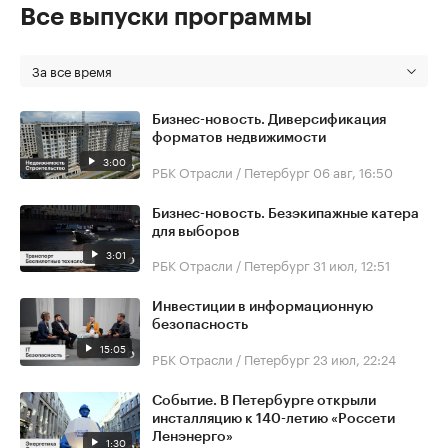
Все выпуски программы
За все время
Бизнес-новость. Диверсификация
форматов недвижимости
3:00
РБК Отрасли / Петербург
06 авг, 16:50
Бизнес-новость. Безэкипажные катера
для выборов
3:01
РБК Отрасли / Петербург
31 июл, 12:51
Инвестиции в информационную
безопасность
15:05
РБК Отрасли / Петербург
23 июл, 22:24
Событие. В Петербурге открыли
инсталляцию к 140-летию «Россети
Ленэнерго»
1:30