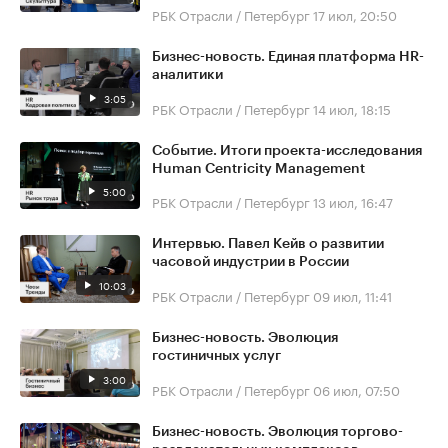
РБК Отрасли / Петербург
17 июл, 20:50
Бизнес-новость. Единая платформа HR-
аналитики
3:05
РБК Отрасли / Петербург
14 июл, 18:15
Событие. Итоги проекта-исследования
Human Centricity Management
5:00
РБК Отрасли / Петербург
13 июл, 16:47
Интервью. Павел Кейв о развитии
часовой индустрии в России
10:03
РБК Отрасли / Петербург
09 июл, 11:41
Бизнес-новость. Эволюция
гостиничных услуг
3:00
РБК Отрасли / Петербург
06 июл, 07:50
Бизнес-новость. Эволюция торгово-