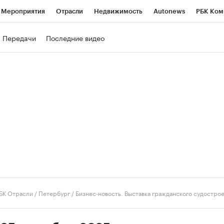
Мероприятия
Отрасли
Недвижимость
Autonews
РБК Ком
ние
РБК Курсы
РБК Life
Тренды
Визионеры
Национальн
Передачи
Последние видео
б
Исследования
Кредитные рейтинги
Франшизы
Газета
роверка контрагентов
Политика
Экономика
Бизнес
Техно
БК Отрасли / Петербург
/
Бизнес-новость. Выставка гражданского судостро