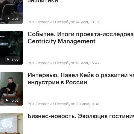
аналитики
3:05
РБК Отрасли / Петербург
14 июл, 18:15
Событие. Итоги проекта-исследов
Centricity Management
5:00
РБК Отрасли / Петербург
13 июл, 16:47
Интервью. Павел Кейв о развитии 
индустрии в России
10:03
РБК Отрасли / Петербург
09 июл, 11:41
Бизнес-новость. Эволюция гостини