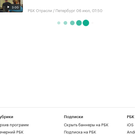
3:00
РБК Отрасли / Петербург
06 июл, 07:50
убрики
Подписки
РБК
рхив программ
Скрыть баннеры на РБК
iOS
ечерний РБК
Подписка на РБК
And