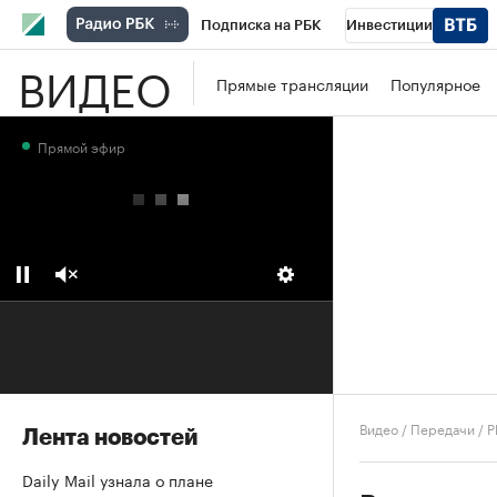
Подписка на РБК
Инвестиции
ВИДЕО
Школа управления РБК
РБК Образова
Прямые трансляции
Популярное
РБК Бизнес-среда
Дискуссионный клу
Прямой эфир
Конференции СПб
Спецпроекты
П
Рынок наличной валюты
Видео
/
Передачи
/
Р
Лента новостей
Daily Mail узнала о плане