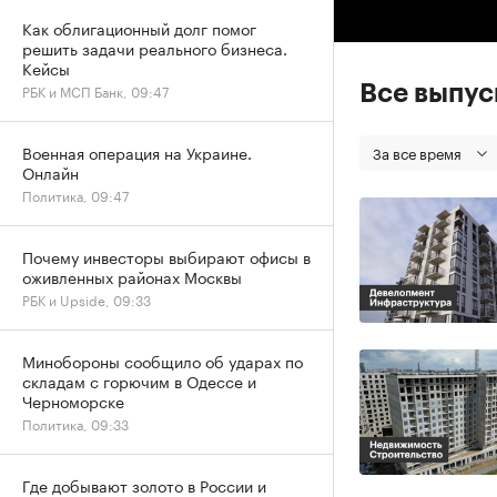
Как облигационный долг помог
решить задачи реального бизнеса.
Кейсы
РБК и МСП Банк, 09:47
Все выпу
Военная операция на Украине.
За все время
Онлайн
Политика, 09:47
Почему инвесторы выбирают офисы в
оживленных районах Москвы
РБК и Upside, 09:33
Минобороны сообщило об ударах по
складам с горючим в Одессе и
Черноморске
Политика, 09:33
Где добывают золото в России и