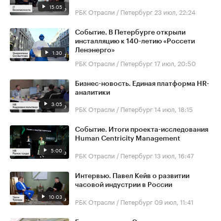
15:05
РБК Отрасли / Петербург
23 июл, 22:24
Событие. В Петербурге открыли
инсталляцию к 140-летию «Россети
Ленэнерго»
1:30
РБК Отрасли / Петербург
17 июл, 20:50
Бизнес-новость. Единая платформа HR-
аналитики
3:05
РБК Отрасли / Петербург
14 июл, 18:15
Событие. Итоги проекта-исследования
Human Centricity Management
5:00
РБК Отрасли / Петербург
13 июл, 16:47
Интервью. Павел Кейв о развитии
часовой индустрии в России
10:03
РБК Отрасли / Петербург
09 июл, 11:41