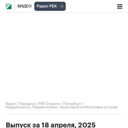
ВИДЕО
Видео
/
Передачи
/
РБК Отрасли / Петербург
/
Недвижимость. Редевелопмент территорий на Матисовом острове
Выпуск за 18 апреля, 2025