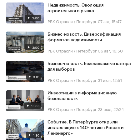
Недвижимость. Эволюция
строительного рынка
5:00
РБК Отрасли / Петербург
07 авг, 15:47
Бизнес-новость. Диверсификация
форматов недвижимости
3:00
РБК Отрасли / Петербург
06 авг, 16:50
Бизнес-новость. Безэкипажные катера
для выборов
3:01
РБК Отрасли / Петербург
31 июл, 12:51
Инвестиции в информационную
безопасность
15:05
РБК Отрасли / Петербург
23 июл, 22:24
Событие. В Петербурге открыли
инсталляцию к 140-летию «Россети
Ленэнерго»
1:30