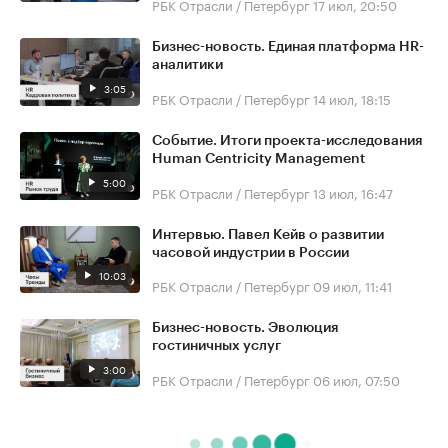
РБК Отрасли / Петербург
17 июл, 20:50
Бизнес-новость. Единая платформа HR-
аналитики
3:05
РБК Отрасли / Петербург
14 июл, 18:15
Событие. Итоги проекта-исследования
Human Centricity Management
5:00
РБК Отрасли / Петербург
13 июл, 16:47
Интервью. Павел Кейв о развитии
часовой индустрии в России
10:03
РБК Отрасли / Петербург
09 июл, 11:41
Бизнес-новость. Эволюция
гостиничных услуг
3:00
РБК Отрасли / Петербург
06 июл, 07:50