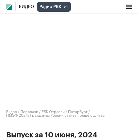
ВИДЕО
Видео
/
Передачи
/
РБК Отрасли / Петербург
/
ПМЭФ 2024: Гражданам России станет проще судиться
Выпуск за 10 июня, 2024