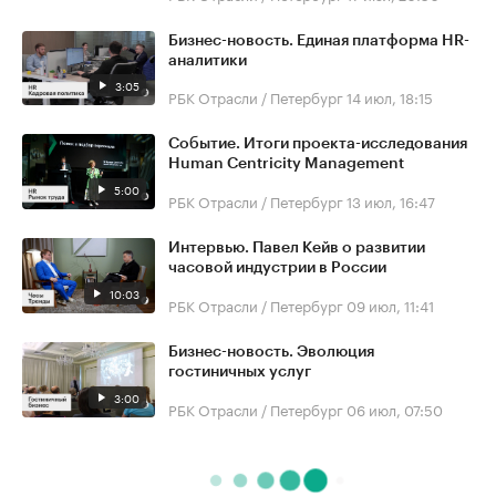
Бизнес-новость. Единая платформа HR-
аналитики
3:05
РБК Отрасли / Петербург
14 июл, 18:15
Событие. Итоги проекта-исследования
Human Centricity Management
5:00
РБК Отрасли / Петербург
13 июл, 16:47
Интервью. Павел Кейв о развитии
часовой индустрии в России
10:03
РБК Отрасли / Петербург
09 июл, 11:41
Бизнес-новость. Эволюция
гостиничных услуг
3:00
РБК Отрасли / Петербург
06 июл, 07:50