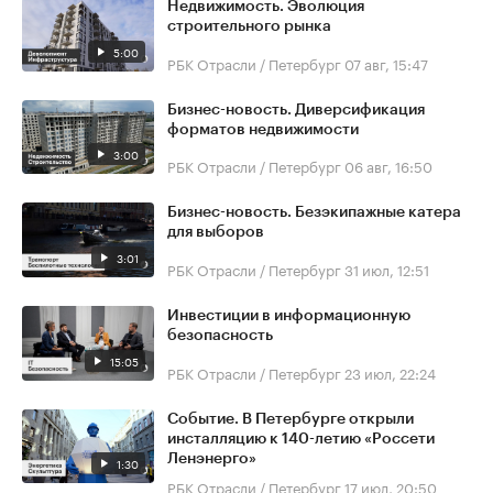
Недвижимость. Эволюция
строительного рынка
5:00
РБК Отрасли / Петербург
07 авг, 15:47
Бизнес-новость. Диверсификация
форматов недвижимости
3:00
РБК Отрасли / Петербург
06 авг, 16:50
Бизнес-новость. Безэкипажные катера
для выборов
3:01
РБК Отрасли / Петербург
31 июл, 12:51
Инвестиции в информационную
безопасность
15:05
РБК Отрасли / Петербург
23 июл, 22:24
Событие. В Петербурге открыли
инсталляцию к 140-летию «Россети
Ленэнерго»
1:30
РБК Отрасли / Петербург
17 июл, 20:50