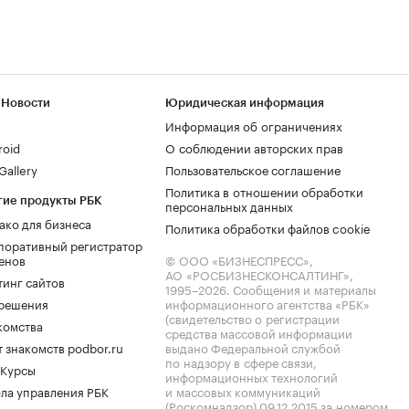
 Новости
Юридическая информация
Информация об ограничениях
roid
О соблюдении авторских прав
allery
Пользовательское соглашение
Политика в отношении обработки
гие продукты РБК
персональных данных
ако для бизнеса
Политика обработки файлов cookie
поративный регистратор
енов
© ООО «БИЗНЕСПРЕСС»,
АО «РОСБИЗНЕСКОНСАЛТИНГ»,
тинг сайтов
1995–2026
. Сообщения и материалы
.решения
информационного агентства «РБК»
(свидетельство о регистрации
комства
средства массовой информации
 знакомств podbor.ru
выдано Федеральной службой
по надзору в сфере связи,
 Курсы
информационных технологий
ла управления РБК
и массовых коммуникаций
(Роскомнадзор) 09.12.2015 за номером