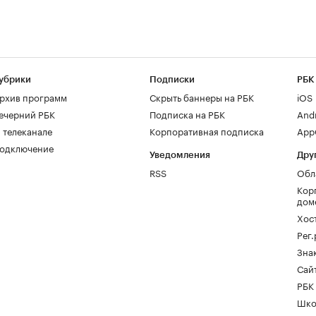
убрики
Подписки
РБК
рхив программ
Скрыть баннеры на РБК
iOS
ечерний РБК
Подписка на РБК
And
 телеканале
Корпоративная подписка
AppG
одключение
Уведомления
Дру
RSS
Обл
Кор
дом
Хос
Рег
Зна
Сайт
РБК
Шко