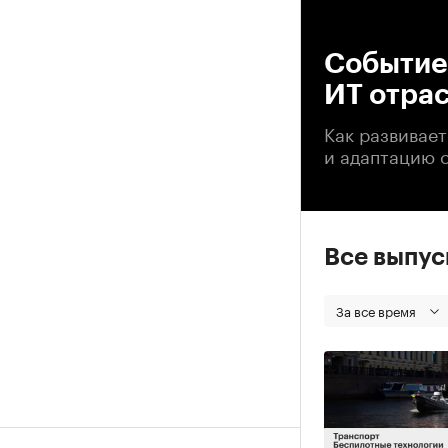
00
Событие.
ИТ отра
Как развивае
и адаптацию 
Все выпу
За все время