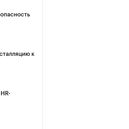
зопасность
сталляцию к
 HR-