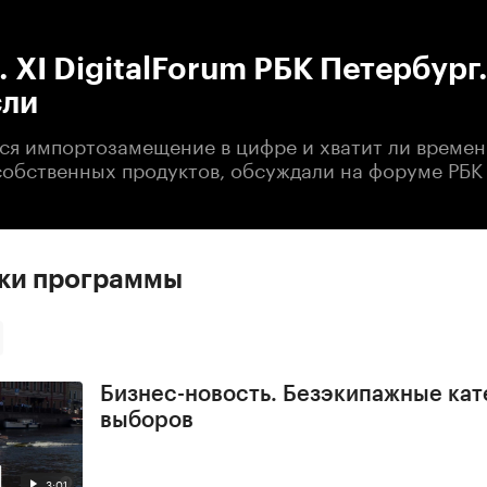
:00
/
00:00
 XI DigitalForum РБК Петербург
сли
тся импортозамещение в цифре и хватит ли времен
собственных продуктов, обсуждали на форуме РБК
ски программы
Бизнес-новость. Безэкипажные кат
выборов
3:01