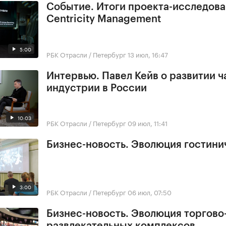
Событие. Итоги проекта-исследов
Centricity Management
5:00
РБК Отрасли / Петербург
13 июл, 16:47
Интервью. Павел Кейв о развитии 
индустрии в России
10:03
РБК Отрасли / Петербург
09 июл, 11:41
Бизнес-новость. Эволюция гостини
3:00
РБК Отрасли / Петербург
06 июл, 07:50
Бизнес-новость. Эволюция торгово