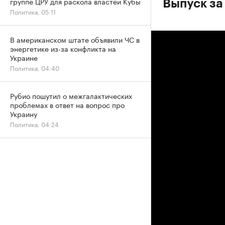
группе ЦРУ для раскола властей Кубы
Выпуск за
Политика, 05:11
В американском штате объявили ЧС в
энергетике из-за конфликта на
Украине
Политика, 04:40
Рубио пошутил о межгалактических
проблемах в ответ на вопрос про
Украину
Политика, 04:24