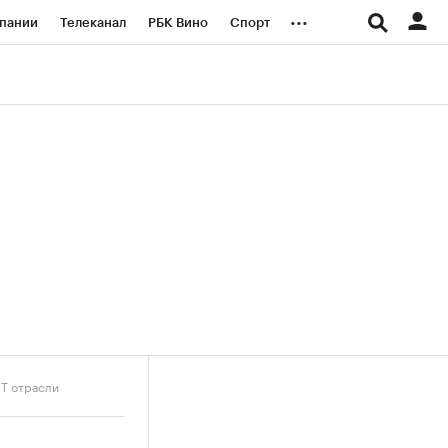
...
пании
Телеканал
РБК Вино
Спорт
ые проекты
Город
Стиль
Крипто
Спецпроекты СПб
логии и медиа
Финансы
ИТ отрасли