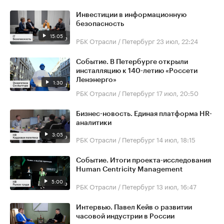
Инвестиции в информационную
безопасность
15:05
РБК Отрасли / Петербург
23 июл, 22:24
Событие. В Петербурге открыли
инсталляцию к 140-летию «Россети
Ленэнерго»
1:30
РБК Отрасли / Петербург
17 июл, 20:50
Бизнес-новость. Единая платформа HR-
аналитики
3:05
РБК Отрасли / Петербург
14 июл, 18:15
Событие. Итоги проекта-исследования
Human Centricity Management
5:00
РБК Отрасли / Петербург
13 июл, 16:47
Интервью. Павел Кейв о развитии
часовой индустрии в России