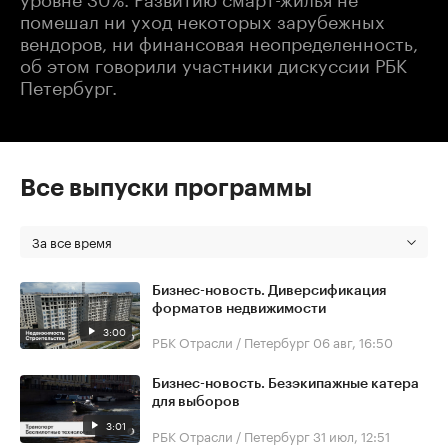
помешал ни уход некоторых зарубежных
вендоров, ни финансовая неопределенность,
об этом говорили участники дискуссии РБК
Петербург.
Все выпуски программы
За все время
Бизнес-новость. Диверсификация
форматов недвижимости
3:00
РБК Отрасли / Петербург
06 авг, 16:50
Бизнес-новость. Безэкипажные катера
для выборов
3:01
РБК Отрасли / Петербург
31 июл, 12:51