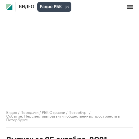
ВИДЕО
Видео
/
Передачи
/
РБК Отрасли / Петербург
/
Событие. Перспективы развития общественных пространств в
Петербурге