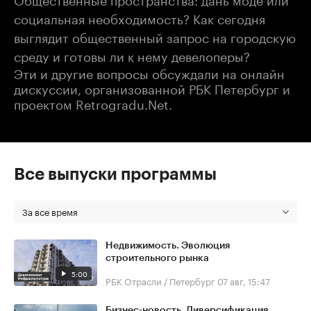
социальная необходимость? Как сегодня
выглядит общественный запрос на городскую
среду и готовы ли к нему девелоперы?
Эти и другие вопросы обсуждали на онлайн
дискуссии, организованной РБК Петербург и
проектом Retrogradu.Net.
Все выпуски программы
За все время
Недвижимость. Эволюция
строительного рынка
5:00
РБК Отрасли / Петербург
07 авг, 15:47
Бизнес-новость. Диверсификация