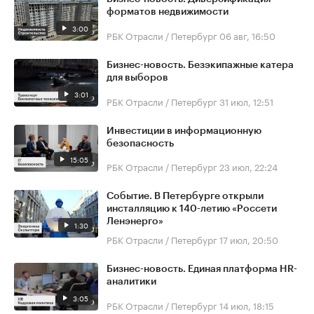
форматов недвижимости
3:00
РБК Отрасли / Петербург
06 авг, 16:50
Бизнес-новость. Безэкипажные катера
для выборов
3:01
РБК Отрасли / Петербург
31 июл, 12:51
Инвестиции в информационную
безопасность
15:05
РБК Отрасли / Петербург
23 июл, 22:24
Событие. В Петербурге открыли
инсталляцию к 140-летию «Россети
Ленэнерго»
1:30
РБК Отрасли / Петербург
17 июл, 20:50
Бизнес-новость. Единая платформа HR-
аналитики
3:05
РБК Отрасли / Петербург
14 июл, 18:15