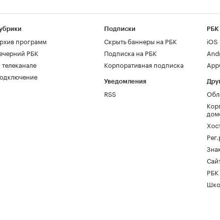
убрики
Подписки
РБК
рхив программ
Скрыть баннеры на РБК
iOS
ечерний РБК
Подписка на РБК
And
 телеканале
Корпоративная подписка
AppG
одключение
Уведомления
Дру
RSS
Обл
Кор
дом
Хос
Рег
Зна
Сайт
РБК
Шко