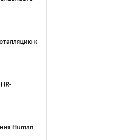
сталляцию к
 HR-
ания Human