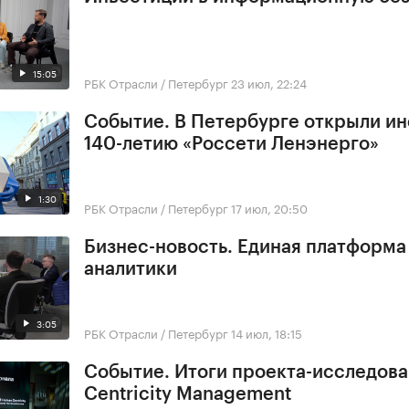
15:05
РБК Отрасли / Петербург
23 июл, 22:24
Событие. В Петербурге открыли ин
140-летию «Россети Ленэнерго»
1:30
РБК Отрасли / Петербург
17 июл, 20:50
Бизнес-новость. Единая платформа
аналитики
3:05
РБК Отрасли / Петербург
14 июл, 18:15
Событие. Итоги проекта-исследов
Centricity Management