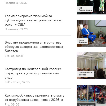
Политика, 09:32
Трамп пригрозил тюрьмой за
публикации о сокращении запасов
ракет у США
Политика, 09:26
Властям предложили альтернативу
сбору за возврат железнодорожных
билетов
Бизнес, 09:11
Гастрогид по Центральной России:
сыры, крокодилы и органический
сидр
РБК и РСХБ, 09:10
Как микробизнесу принимать оплату
от зарубежных заказчиков в 2026-м
Pro, 09:09