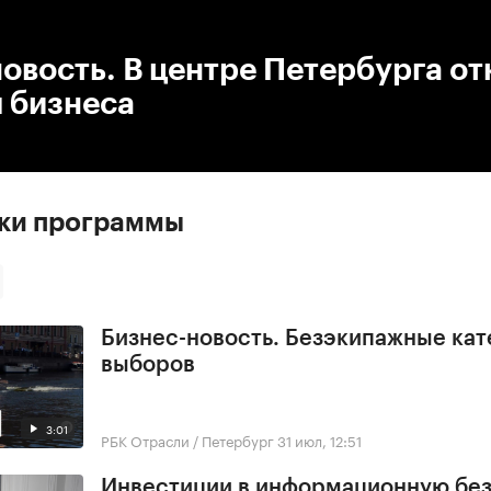
:00
/
00:00
овость. В центре Петербурга о
 бизнеса
ски программы
Бизнес-новость. Безэкипажные кат
выборов
3:01
РБК Отрасли / Петербург
31 июл, 12:51
Инвестиции в информационную бе