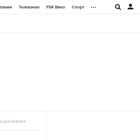
...
пании
Телеканал
РБК Вино
Спорт
ые проекты
Город
Стиль
Крипто
Спецпроекты СПб
логии и медиа
Финансы
Ц для бизнеса