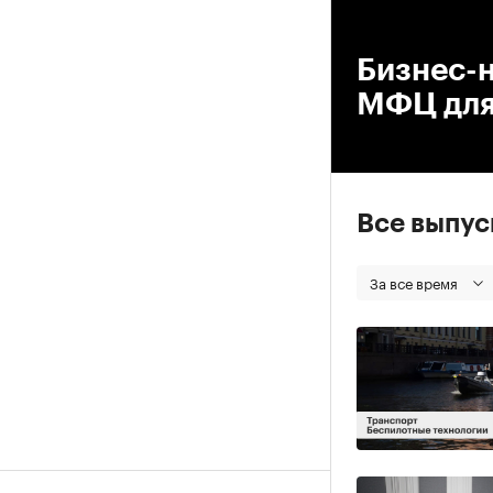
00
Бизнес-н
МФЦ для
Все выпу
За все время