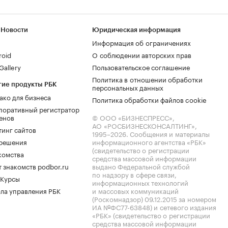
 Новости
Юридическая информация
Информация об ограничениях
roid
О соблюдении авторских прав
allery
Пользовательское соглашение
Политика в отношении обработки
гие продукты РБК
персональных данных
ако для бизнеса
Политика обработки файлов cookie
поративный регистратор
енов
© ООО «БИЗНЕСПРЕСС»,
АО «РОСБИЗНЕСКОНСАЛТИНГ»,
тинг сайтов
1995–2026
. Сообщения и материалы
.решения
информационного агентства «РБК»
(свидетельство о регистрации
комства
средства массовой информации
 знакомств podbor.ru
выдано Федеральной службой
по надзору в сфере связи,
 Курсы
информационных технологий
ла управления РБК
и массовых коммуникаций
(Роскомнадзор) 09.12.2015 за номером
ИА №ФС77-63848) и сетевого издания
«РБК» (свидетельство о регистрации
средства массовой информации