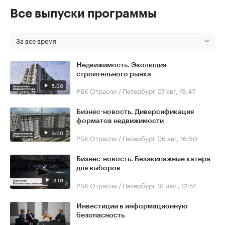
Все выпуски программы
За все время
Недвижимость. Эволюция
строительного рынка
5:00
РБК Отрасли / Петербург
07 авг, 15:47
Бизнес-новость. Диверсификация
форматов недвижимости
3:00
РБК Отрасли / Петербург
06 авг, 16:50
Бизнес-новость. Безэкипажные катера
для выборов
3:01
РБК Отрасли / Петербург
31 июл, 12:51
Инвестиции в информационную
безопасность