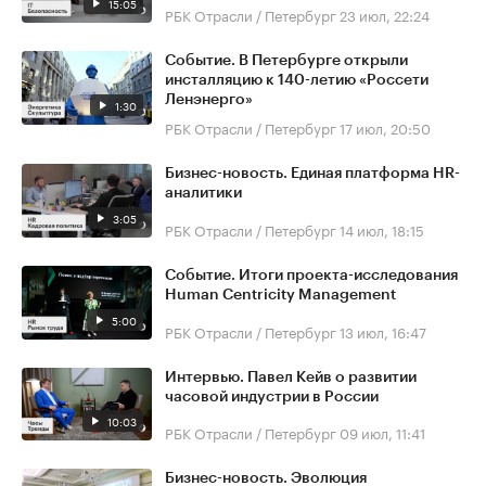
15:05
РБК Отрасли / Петербург
23 июл, 22:24
Событие. В Петербурге открыли
инсталляцию к 140-летию «Россети
Ленэнерго»
1:30
РБК Отрасли / Петербург
17 июл, 20:50
Бизнес-новость. Единая платформа HR-
аналитики
3:05
РБК Отрасли / Петербург
14 июл, 18:15
Событие. Итоги проекта-исследования
Human Centricity Management
5:00
РБК Отрасли / Петербург
13 июл, 16:47
Интервью. Павел Кейв о развитии
часовой индустрии в России
10:03
РБК Отрасли / Петербург
09 июл, 11:41
Бизнес-новость. Эволюция