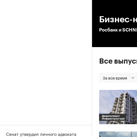
00
Бизнес-
Росбанк и SCHN
Все выпу
За все время
Сенат утвердил личного адвоката