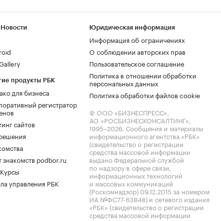
 Новости
Юридическая информация
Информация об ограничениях
roid
О соблюдении авторских прав
allery
Пользовательское соглашение
Политика в отношении обработки
гие продукты РБК
персональных данных
ако для бизнеса
Политика обработки файлов cookie
поративный регистратор
енов
© ООО «БИЗНЕСПРЕСС»,
АО «РОСБИЗНЕСКОНСАЛТИНГ»,
тинг сайтов
1995–2026
. Сообщения и материалы
.решения
информационного агентства «РБК»
(свидетельство о регистрации
комства
средства массовой информации
 знакомств podbor.ru
выдано Федеральной службой
по надзору в сфере связи,
 Курсы
информационных технологий
ла управления РБК
и массовых коммуникаций
(Роскомнадзор) 09.12.2015 за номером
ИА №ФС77-63848) и сетевого издания
«РБК» (свидетельство о регистрации
средства массовой информации