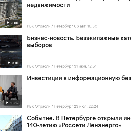
недвижимости
3:00
РБК Отрасли / Петербург
06 авг, 16:50
Бизнес-новость. Безэкипажные кат
выборов
3:01
РБК Отрасли / Петербург
31 июл, 12:51
Инвестиции в информационную бе
15:05
РБК Отрасли / Петербург
23 июл, 22:24
Событие. В Петербурге открыли ин
140-летию «Россети Ленэнерго»