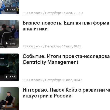
1:30
РБК Отрасли / Петербург
17 июл, 20:50
Бизнес-новость. Единая платформа
аналитики
3:05
РБК Отрасли / Петербург
14 июл, 18:15
Событие. Итоги проекта-исследов
Centricity Management
5:00
РБК Отрасли / Петербург
13 июл, 16:47
Интервью. Павел Кейв о развитии 
индустрии в России