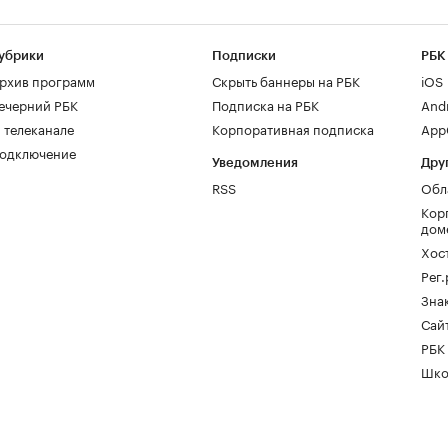
убрики
Подписки
РБК
рхив программ
Скрыть баннеры на РБК
iOS
ечерний РБК
Подписка на РБК
And
 телеканале
Корпоративная подписка
AppG
одключение
Уведомления
Дру
RSS
Обл
Кор
дом
Хос
Рег
Зна
Сайт
РБК
Шко