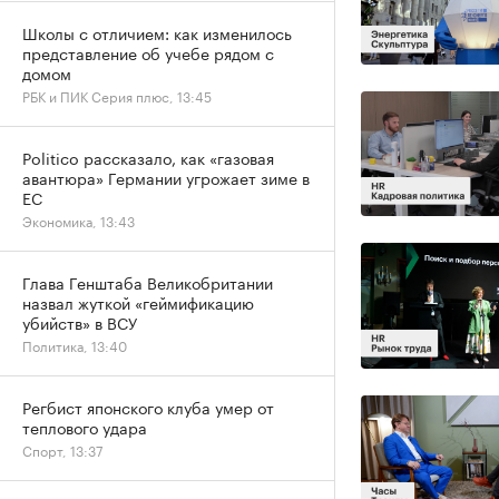
Школы с отличием: как изменилось
представление об учебе рядом с
домом
РБК и ПИК Серия плюс, 13:45
Politico рассказало, как «газовая
авантюра» Германии угрожает зиме в
ЕС
Экономика, 13:43
Глава Генштаба Великобритании
назвал жуткой «геймификацию
убийств» в ВСУ
Политика, 13:40
Регбист японского клуба умер от
теплового удара
Спорт, 13:37