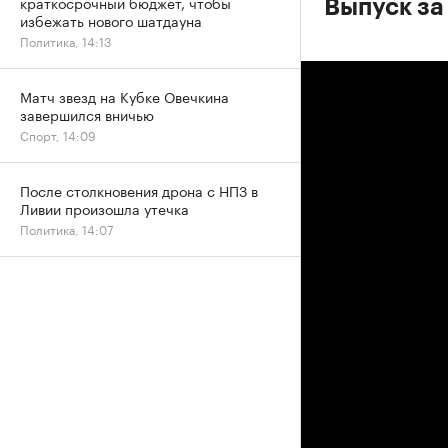
краткосрочный бюджет, чтобы
Выпуск за
избежать нового шатдауна
Политика, 14:13
Матч звезд на Кубке Овечкина
завершился вничью
Спорт, 14:09
После столкновения дрона с НПЗ в
Ливии произошла утечка
Политика, 14:07