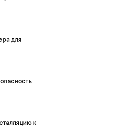
ера для
зопасность
сталляцию к