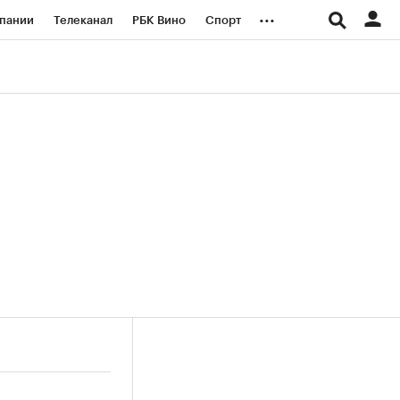
...
пании
Телеканал
РБК Вино
Спорт
ые проекты
Город
Стиль
Крипто
Спецпроекты СПб
логии и медиа
Финансы