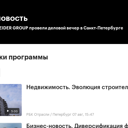
:00
/
00:00
новость
EIDER GROUP провели деловой вечер в Санкт-Петербурге
ски программы
Недвижимость. Эволюция строител
5:00
РБК Отрасли / Петербург
07 авг, 15:47
Бизнес-новость. Диверсификация 