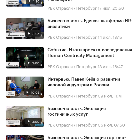
1:30
РБК Отрасли / Петербург
17 июл, 20:50
Бизнес-новость. Единая платформа HR-
аналитики
3:05
РБК Отрасли / Петербург
14 июл, 18:15
Событие. Итоги проекта-исследования
Human Centricity Management
5:00
РБК Отрасли / Петербург
13 июл, 16:47
Интервью. Павел Кейв о развитии
часовой индустрии в России
10:03
РБК Отрасли / Петербург
09 июл, 11:41
Бизнес-новость. Эволюция
гостиничных услуг
3:00
РБК Отрасли / Петербург
06 июл, 07:50
Бизнес-новость. Эволюция торгово-