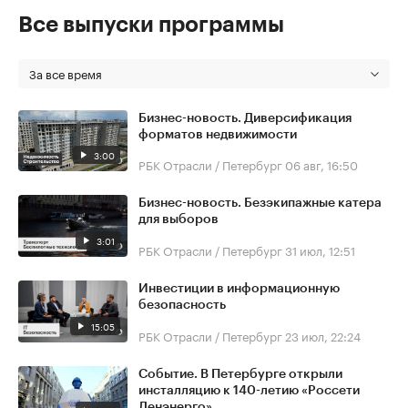
Все выпуски программы
За все время
Бизнес-новость. Диверсификация
форматов недвижимости
3:00
РБК Отрасли / Петербург
06 авг, 16:50
Бизнес-новость. Безэкипажные катера
для выборов
3:01
РБК Отрасли / Петербург
31 июл, 12:51
Инвестиции в информационную
безопасность
15:05
РБК Отрасли / Петербург
23 июл, 22:24
Событие. В Петербурге открыли
инсталляцию к 140-летию «Россети
Ленэнерго»