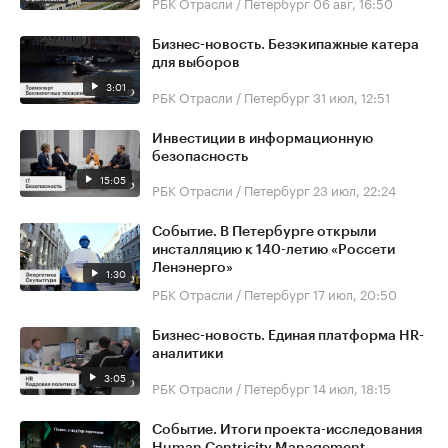
РБК Отрасли / Петербург
06 авг, 16:50
Бизнес-новость. Безэкипажные катера
для выборов
3:01
РБК Отрасли / Петербург
31 июл, 12:51
Инвестиции в информационную
безопасность
15:05
РБК Отрасли / Петербург
23 июл, 22:24
Событие. В Петербурге открыли
инсталляцию к 140-летию «Россети
Ленэнерго»
1:30
РБК Отрасли / Петербург
17 июл, 20:50
Бизнес-новость. Единая платформа HR-
аналитики
3:05
РБК Отрасли / Петербург
14 июл, 18:15
Событие. Итоги проекта-исследования
Human Centricity Management