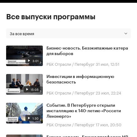
Все выпуски программы
За все время
Бизнес-новость. Безэкипажные катера
для выборов
3:01
РБК Отрасли / Петербург
31 июл, 12:51
Инвестиции в информационную
безопасность
15:05
РБК Отрасли / Петербург
23 июл, 22:24
Событие. В Петербурге открыли
инсталляцию к 140-летию «Россети
Ленэнерго»
1:30
РБК Отрасли / Петербург
17 июл, 20:50