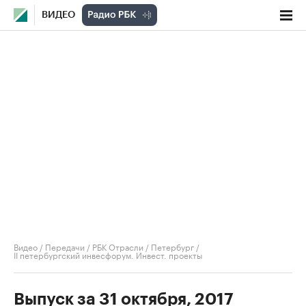
ВИДЕО
Видео
/
Передачи
/
РБК Отрасли / Петербург
/
II петербургский инвесфорум. Инвест. проекты
Выпуск за 31 октября, 2017