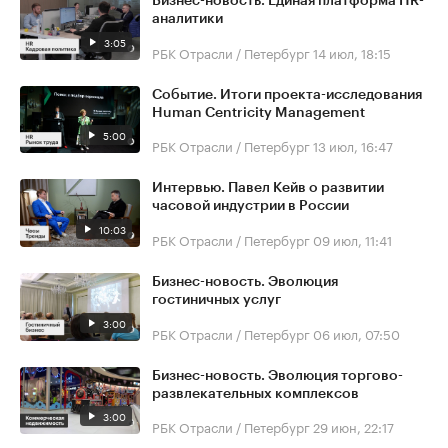
Бизнес-новость. Единая платформа HR-
аналитики
3:05
РБК Отрасли / Петербург
14 июл, 18:15
Событие. Итоги проекта-исследования
Human Centricity Management
5:00
РБК Отрасли / Петербург
13 июл, 16:47
Интервью. Павел Кейв о развитии
часовой индустрии в России
10:03
РБК Отрасли / Петербург
09 июл, 11:41
Бизнес-новость. Эволюция
гостиничных услуг
3:00
РБК Отрасли / Петербург
06 июл, 07:50
Бизнес-новость. Эволюция торгово-
развлекательных комплексов
3:00
РБК Отрасли / Петербург
29 июн, 22:17