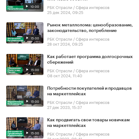
10:00
РБК Отрасли / Сфера интересов
25 дек 2024, 09:25
Рынок металлолома: ценообразование,
законодательство, потребление
15:00
РБК Отрасли / Сфера интересов
28 окт 2024, 09:25
Как работает программа долгосрочных
сбережений
15:00
РБК Отрасли / Сфера интересов
08 окт 2024, 11:40
Потребности покупателей и продавцов
на маркетплейсах
15:00
РБК Отрасли / Сфера интересов
27 дек 2023, 15:37
Как продвигать свои товары новичкам
на маркетплейсах
15:00
РБК Отрасли / Сфера интересов
31 окт 2023, 08:41