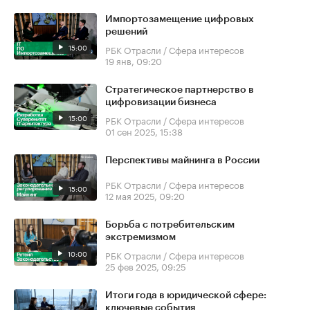
Импортозамещение цифровых
решений
15:00
РБК Отрасли / Сфера интересов
19 янв, 09:20
Стратегическое партнерство в
цифровизации бизнеса
15:00
РБК Отрасли / Сфера интересов
01 сен 2025, 15:38
Перспективы майнинга в России
РБК Отрасли / Сфера интересов
15:00
12 мая 2025, 09:20
Борьба с потребительским
экстремизмом
10:00
РБК Отрасли / Сфера интересов
25 фев 2025, 09:25
Итоги года в юридической сфере:
ключевые события