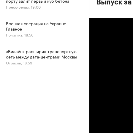
порту залит первый куб бетона
Выпуск за
Пресс-релиз, 19:00
Военная операция на Украине.
Главное
Политика, 18:56
«Билайн» расширил транспортную
сеть между дата-центрами Москвы
Отрасли, 18:53