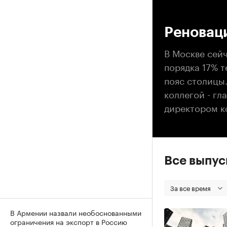
00
Реновац
В Москве сей
порядка 17% 
пояс столицы
коллегой - г
директором к
Все выпу
За все время
В Армении назвали необоснованными
ограничения на экспорт в Россию