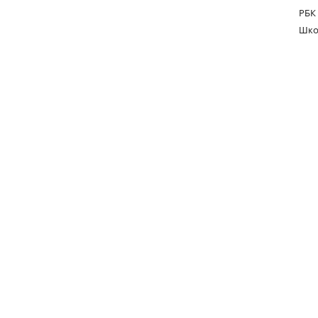
РБК
Шко