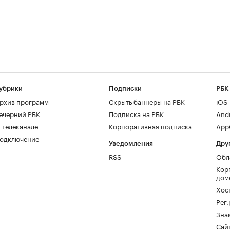
убрики
Подписки
РБК
рхив программ
Скрыть баннеры на РБК
iOS
ечерний РБК
Подписка на РБК
And
 телеканале
Корпоративная подписка
AppG
одключение
Уведомления
Дру
RSS
Обл
Кор
дом
Хос
Рег
Зна
Сайт