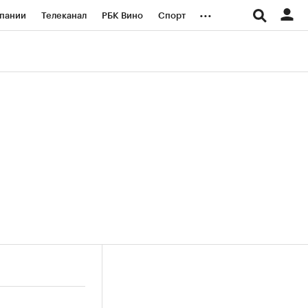
...
пании
Телеканал
РБК Вино
Спорт
ые проекты
Город
Стиль
Крипто
Спецпроекты СПб
логии и медиа
Финансы