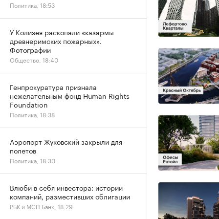
Политика, 18:53
У Колизея раскопали «казармы
древнеримских пожарных».
Фотографии
Общество, 18:40
Генпрокуратура признала
нежелательным фонд Human Rights
Foundation
Политика, 18:38
Аэропорт Жуковский закрыли для
полетов
Политика, 18:30
Влюби в себя инвестора: истории
компаний, разместивших облигации
РБК и МСП Банк, 18:29