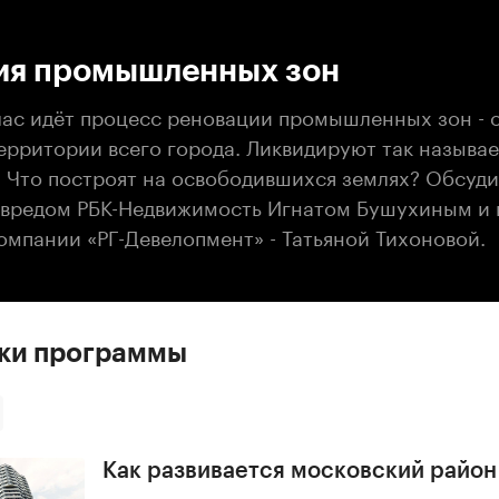
:00
/
00:00
ия промышленных зон
час идёт процесс реновации промышленных зон - 
территории всего города. Ликвидируют так назыв
. Что построят на освободившихся землях? Обсуд
лавредом РБК-Недвижимость Игнатом Бушухиным и
омпании «РГ-Девелопмент» - Татьяной Тихоновой.
ски программы
Как развивается московский райо