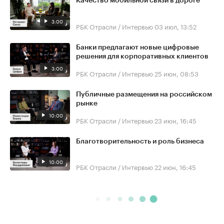
Качество мобильной связи в дороге
3:00
РБК Отрасли / Интервью
03 июл, 13:52
Банки предлагают новые цифровые
решения для корпоративных клиентов
3:00
РБК Отрасли / Интервью
25 июн, 08:53
Публичные размещения на российском
рынке
10:00
РБК Отрасли / Интервью
23 июн, 16:45
Благотворительность и роль бизнеса
10:00
РБК Отрасли / Интервью
22 июн, 16:45