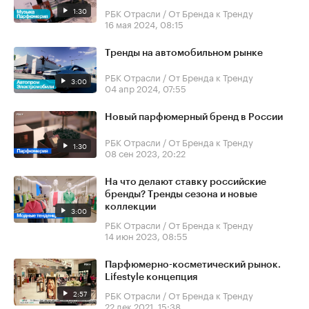
1:30
РБК Отрасли / От Бренда к Тренду
16 мая 2024, 08:15
Тренды на автомобильном рынке
РБК Отрасли / От Бренда к Тренду
3:00
04 апр 2024, 07:55
Новый парфюмерный бренд в России
РБК Отрасли / От Бренда к Тренду
1:30
08 сен 2023, 20:22
На что делают ставку российские
бренды? Тренды сезона и новые
коллекции
3:00
РБК Отрасли / От Бренда к Тренду
14 июн 2023, 08:55
Парфюмерно-косметический рынок.
Lifestyle концепция
2:57
РБК Отрасли / От Бренда к Тренду
22 дек 2021, 15:38