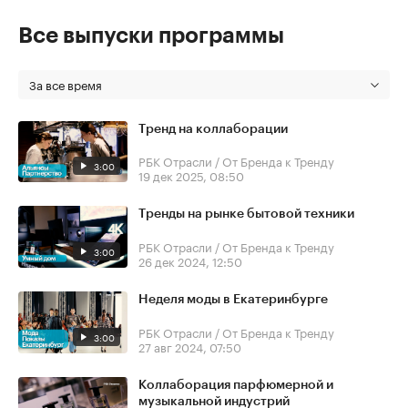
Все выпуски программы
За все время
Тренд на коллаборации
РБК Отрасли / От Бренда к Тренду
3:00
19 дек 2025, 08:50
Тренды на рынке бытовой техники
РБК Отрасли / От Бренда к Тренду
3:00
26 дек 2024, 12:50
Неделя моды в Екатеринбурге
РБК Отрасли / От Бренда к Тренду
3:00
27 авг 2024, 07:50
Коллаборация парфюмерной и
музыкальной индустрий