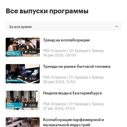
Все выпуски программы
За все время
Тренд на коллаборации
РБК Отрасли / От Бренда к Тренду
3:00
19 дек 2025, 08:50
Тренды на рынке бытовой техники
РБК Отрасли / От Бренда к Тренду
3:00
26 дек 2024, 12:50
Неделя моды в Екатеринбурге
РБК Отрасли / От Бренда к Тренду
3:00
27 авг 2024, 07:50
Коллаборация парфюмерной и
музыкальной индустрий