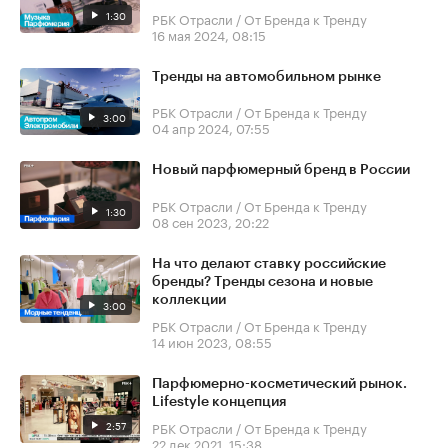
1:30
РБК Отрасли / От Бренда к Тренду
16 мая 2024, 08:15
Тренды на автомобильном рынке
РБК Отрасли / От Бренда к Тренду
3:00
04 апр 2024, 07:55
Новый парфюмерный бренд в России
РБК Отрасли / От Бренда к Тренду
1:30
08 сен 2023, 20:22
На что делают ставку российские
бренды? Тренды сезона и новые
коллекции
3:00
РБК Отрасли / От Бренда к Тренду
14 июн 2023, 08:55
Парфюмерно-косметический рынок.
Lifestyle концепция
2:57
РБК Отрасли / От Бренда к Тренду
22 дек 2021, 15:38