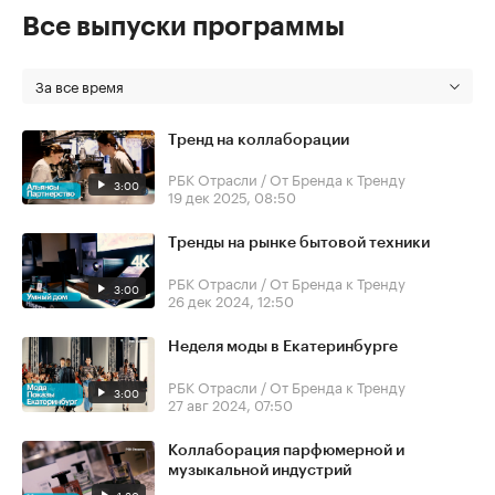
Все выпуски программы
За все время
Тренд на коллаборации
РБК Отрасли / От Бренда к Тренду
3:00
19 дек 2025, 08:50
Тренды на рынке бытовой техники
РБК Отрасли / От Бренда к Тренду
3:00
26 дек 2024, 12:50
Неделя моды в Екатеринбурге
РБК Отрасли / От Бренда к Тренду
3:00
27 авг 2024, 07:50
Коллаборация парфюмерной и
музыкальной индустрий