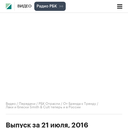
ВИДЕО
Видео
/
Передачи
/
РБК Отрасли / От Бренда к Тренду
/
Лаки и блески Smith & Cult теперь и в России
Выпуск за 21 июля, 2016