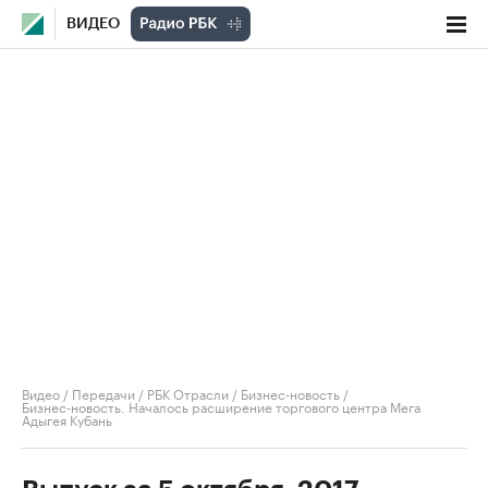
ВИДЕО
Видео
/
Передачи
/
РБК Отрасли / Бизнес-новость
/
Бизнес-новость. Началось расширение торгового центра Мега
Адыгея Кубань