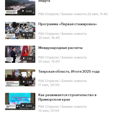
Ведуга
3:00
РБК Отрасли / Бизнес-новость
23 июл, 11:40
Программа «Первая стажировка»
РБК Отрасли / Бизнес-новость
1:30
20 июл, 16:40
Международные расчеты
РБК Отрасли / Бизнес-новость
1:30
20 июл, 13:50
Тверская область. Итоги 2025 года
РБК Отрасли / Бизнес-новость
1:30
17 июл, 20:50
Как развивается строительство в
Приморском крае
3:00
РБК Отрасли / Бизнес-новость
13 июл, 07:50