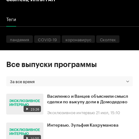
Теги
пандемия
COVID-19
коронавирус
Сколтех
Все выпуски программы
За все время
Василенко и Ванцев объяснили смысл
сделки по выкупу доли в Домодедово
23:26
Эксклюзивное интервью
21 июл, 15:10
Интервью. Зульфия Кахруманова
14:00