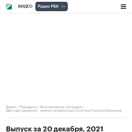
ВИДЕО
Видео
/
Передачи
/
Эксклюзивное интервью
/
Два года пандемии - анализ профессора Сколтеха Георгия Базыкина
Выпуск за 20 декабря, 2021