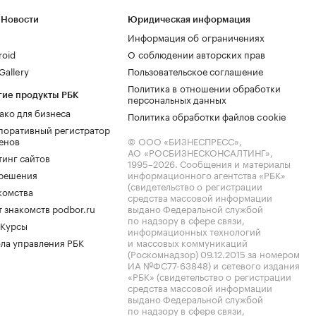
 Новости
Юридическая информация
Информация об ограничениях
roid
О соблюдении авторских прав
allery
Пользовательское соглашение
Политика в отношении обработки
гие продукты РБК
персональных данных
ако для бизнеса
Политика обработки файлов cookie
поративный регистратор
енов
© ООО «БИЗНЕСПРЕСС»,
АО «РОСБИЗНЕСКОНСАЛТИНГ»,
тинг сайтов
1995–2026
. Сообщения и материалы
.решения
информационного агентства «РБК»
(свидетельство о регистрации
комства
средства массовой информации
 знакомств podbor.ru
выдано Федеральной службой
по надзору в сфере связи,
 Курсы
информационных технологий
ла управления РБК
и массовых коммуникаций
(Роскомнадзор) 09.12.2015 за номером
ИА №ФС77-63848) и сетевого издания
«РБК» (свидетельство о регистрации
средства массовой информации
выдано Федеральной службой
по надзору в сфере связи,