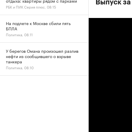
отдыха: квартиры рядом с парками
Выпуск за
РБК и ПИК Серия плюс, 08:15
На подлете к Москве сбили пять
БПЛА
Политика, 08:11
У берегов Омана произошел разлив
нефти из сообщившего о взрыве
танкера
Политика, 08:10