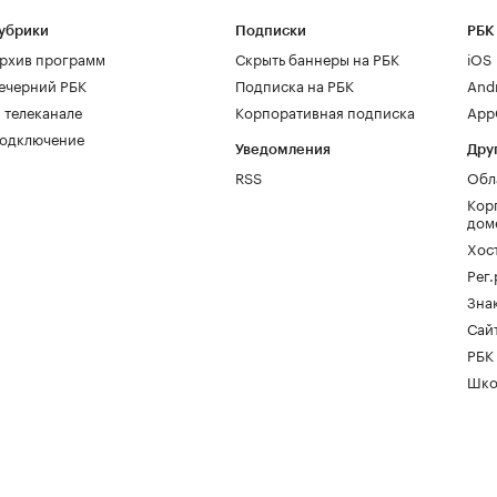
убрики
Подписки
РБК
рхив программ
Скрыть баннеры на РБК
iOS
ечерний РБК
Подписка на РБК
And
 телеканале
Корпоративная подписка
AppG
одключение
Уведомления
Дру
RSS
Обл
Кор
дом
Хос
Рег
Зна
Сайт
РБК
Шко