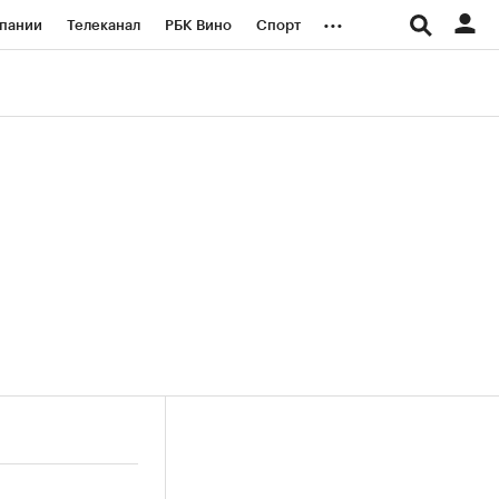
...
пании
Телеканал
РБК Вино
Спорт
ые проекты
Город
Стиль
Крипто
Спецпроекты СПб
логии и медиа
Финансы