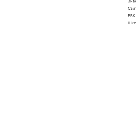
Зна
Сайт
РБК
Шко