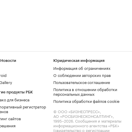
 Новости
Юридическая информация
Информация об ограничениях
roid
О соблюдении авторских прав
allery
Пользовательское соглашение
Политика в отношении обработки
гие продукты РБК
персональных данных
ако для бизнеса
Политика обработки файлов cookie
поративный регистратор
енов
© ООО «БИЗНЕСПРЕСС»,
АО «РОСБИЗНЕСКОНСАЛТИНГ»,
тинг сайтов
1995–2026
. Сообщения и материалы
.решения
информационного агентства «РБК»
(свидетельство о регистрации