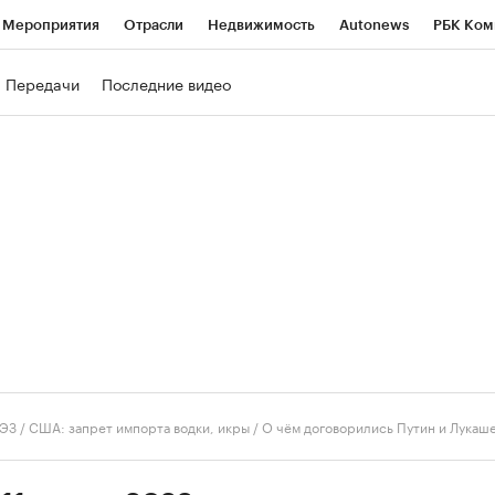
Мероприятия
Отрасли
Недвижимость
Autonews
РБК Ком
ние
РБК Курсы
РБК Life
Тренды
Визионеры
Национальн
Передачи
Последние видео
б
Исследования
Кредитные рейтинги
Франшизы
Газета
роверка контрагентов
Политика
Экономика
Бизнес
Техно
ЭЗ
/
США: запрет импорта водки, икры / О чём договорились Путин и Лукаш