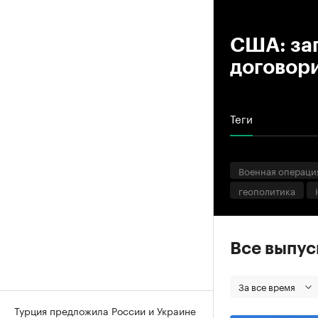
00
США: зап
договор
Теги
Военная операци
геополитика
Все выпу
За все время
Турция предложила России и Украине