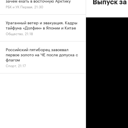
зачем ехать в восточную Арктику
Выпуск за
РБК и УК Первая, 21:30
Ураганный ветер и эвакуация. Кадры
тайфуна «Долфин» в Японии и Китае
Общество, 21:18
Российский пятиборец завоевал
первое золото на ЧЕ после допуска с
флагом
Спорт, 21:17