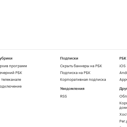
убрики
Подписки
РБК
рхив программ
Скрыть баннеры на РБК
iOS
ечерний РБК
Подписка на РБК
And
 телеканале
Корпоративная подписка
AppG
одключение
Уведомления
Дру
RSS
Обл
Кор
дом
Хос
Рег