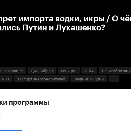
:00
/
00:00
рет импорта водки, икры / О ч
ились Путин и Лукашенко?
я на Украине
Джо Байден
санкции
США
Великобритани
НАТО
экспорт энергоносителей
Владимир Путин
...
ски программы