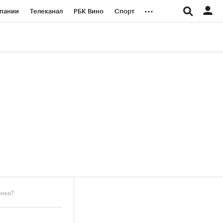
...
пании
Телеканал
РБК Вино
Спорт
ые проекты
Город
Стиль
Крипто
Спецпроекты СПб
логии и медиа
Финансы
енко?