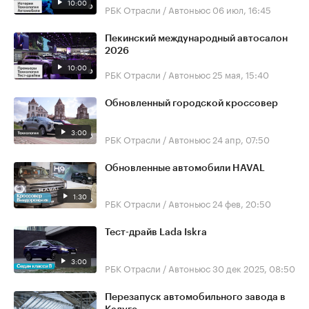
10:00
РБК Отрасли / Автоньюс
06 июл, 16:45
Пекинский международный автосалон
2026
10:00
РБК Отрасли / Автоньюс
25 мая, 15:40
Обновленный городской кроссовер
3:00
РБК Отрасли / Автоньюс
24 апр, 07:50
Обновленные автомобили HAVAL
1:30
РБК Отрасли / Автоньюс
24 фев, 20:50
Тест-драйв Lada Iskra
3:00
РБК Отрасли / Автоньюс
30 дек 2025, 08:50
Перезапуск автомобильного завода в