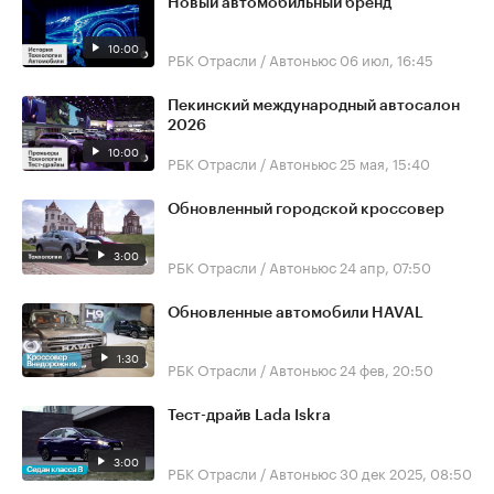
Новый автомобильный бренд
10:00
РБК Отрасли / Автоньюс
06 июл, 16:45
Пекинский международный автосалон
2026
10:00
РБК Отрасли / Автоньюс
25 мая, 15:40
Обновленный городской кроссовер
3:00
РБК Отрасли / Автоньюс
24 апр, 07:50
Обновленные автомобили HAVAL
1:30
РБК Отрасли / Автоньюс
24 фев, 20:50
Тест-драйв Lada Iskra
3:00
РБК Отрасли / Автоньюс
30 дек 2025, 08:50