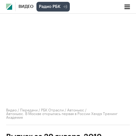
ВИДЕО
Видео
/
Передачи
/
РБК Отрасли / Автоньюс
/
Автоньюс. В Москве открылась первая в России Хендэ Тренинг
Академия