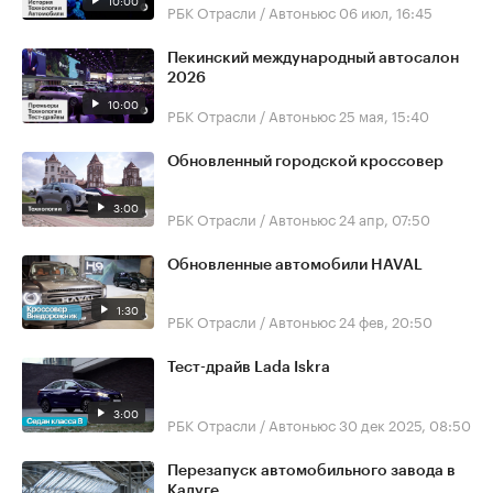
10:00
РБК Отрасли / Автоньюс
06 июл, 16:45
Пекинский международный автосалон
2026
10:00
РБК Отрасли / Автоньюс
25 мая, 15:40
Обновленный городской кроссовер
3:00
РБК Отрасли / Автоньюс
24 апр, 07:50
Обновленные автомобили HAVAL
1:30
РБК Отрасли / Автоньюс
24 фев, 20:50
Тест-драйв Lada Iskra
3:00
РБК Отрасли / Автоньюс
30 дек 2025, 08:50
Перезапуск автомобильного завода в
Калуге