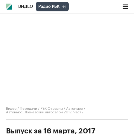
ВИДЕО
Видео
/
Передачи
/
РБК Отрасли / Автоньюс
/
Автоньюс. Женевский автосалон 2017. Часть 1
Выпуск за 16 марта, 2017