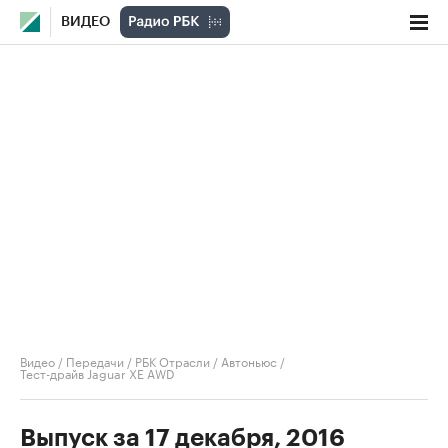
ВИДЕО
Видео
/
Передачи
/
РБК Отрасли / Автоньюс
/
Тест-драйв Jaguar XE AWD
Выпуск за 17 декабря, 2016