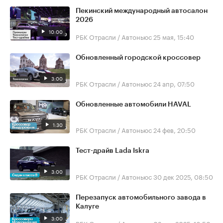
Пекинский международный автосалон
2026
10:00
РБК Отрасли / Автоньюс
25 мая, 15:40
Обновленный городской кроссовер
3:00
РБК Отрасли / Автоньюс
24 апр, 07:50
Обновленные автомобили HAVAL
1:30
РБК Отрасли / Автоньюс
24 фев, 20:50
Тест-драйв Lada Iskra
3:00
РБК Отрасли / Автоньюс
30 дек 2025, 08:50
Перезапуск автомобильного завода в
Калуге
3:00
РБК Отрасли / Автоньюс
02 дек 2025, 16:50