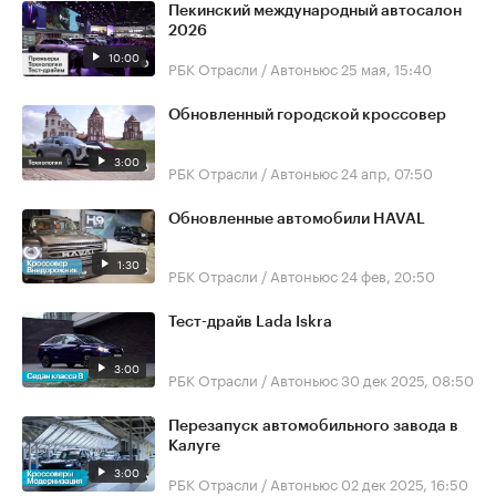
Пекинский международный автосалон
2026
10:00
РБК Отрасли / Автоньюс
25 мая, 15:40
Обновленный городской кроссовер
3:00
РБК Отрасли / Автоньюс
24 апр, 07:50
Обновленные автомобили HAVAL
1:30
РБК Отрасли / Автоньюс
24 фев, 20:50
Тест-драйв Lada Iskra
3:00
РБК Отрасли / Автоньюс
30 дек 2025, 08:50
Перезапуск автомобильного завода в
Калуге
3:00
РБК Отрасли / Автоньюс
02 дек 2025, 16:50