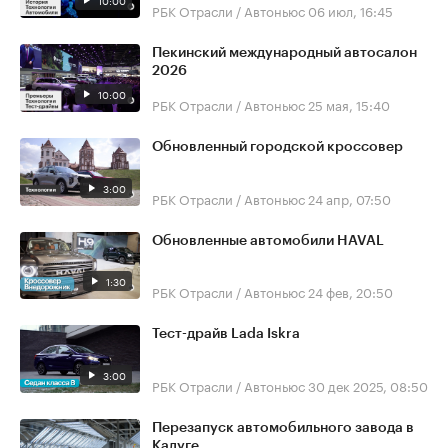
10:00
РБК Отрасли / Автоньюс
06 июл, 16:45
Пекинский международный автосалон
2026
10:00
РБК Отрасли / Автоньюс
25 мая, 15:40
Обновленный городской кроссовер
3:00
РБК Отрасли / Автоньюс
24 апр, 07:50
Обновленные автомобили HAVAL
1:30
РБК Отрасли / Автоньюс
24 фев, 20:50
Тест-драйв Lada Iskra
3:00
РБК Отрасли / Автоньюс
30 дек 2025, 08:50
Перезапуск автомобильного завода в
Калуге