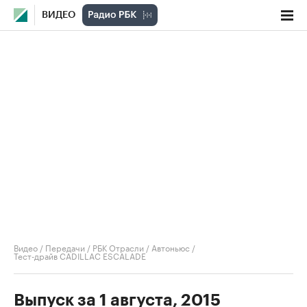
ВИДЕО
Видео
/
Передачи
/
РБК Отрасли / Автоньюс
/
Тест-драйв CADILLAC ESCALADE
Выпуск за 1 августа, 2015