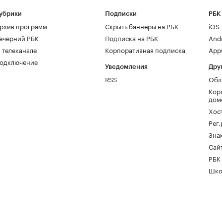
убрики
Подписки
РБК
рхив программ
Скрыть баннеры на РБК
iOS
ечерний РБК
Подписка на РБК
And
 телеканале
Корпоративная подписка
AppG
одключение
Уведомления
Дру
RSS
Обл
Кор
дом
Хос
Рег
Зна
Сайт
РБК
Шко