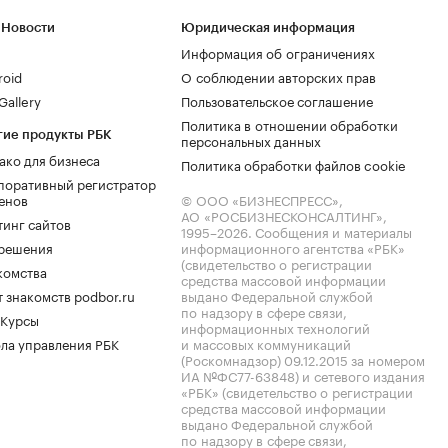
 Новости
Юридическая информация
Информация об ограничениях
roid
О соблюдении авторских прав
allery
Пользовательское соглашение
Политика в отношении обработки
гие продукты РБК
персональных данных
ако для бизнеса
Политика обработки файлов cookie
поративный регистратор
енов
© ООО «БИЗНЕСПРЕСС»,
АО «РОСБИЗНЕСКОНСАЛТИНГ»,
тинг сайтов
1995–2026
. Сообщения и материалы
.решения
информационного агентства «РБК»
(свидетельство о регистрации
комства
средства массовой информации
 знакомств podbor.ru
выдано Федеральной службой
по надзору в сфере связи,
 Курсы
информационных технологий
ла управления РБК
и массовых коммуникаций
(Роскомнадзор) 09.12.2015 за номером
ИА №ФС77-63848) и сетевого издания
«РБК» (свидетельство о регистрации
средства массовой информации
выдано Федеральной службой
по надзору в сфере связи,