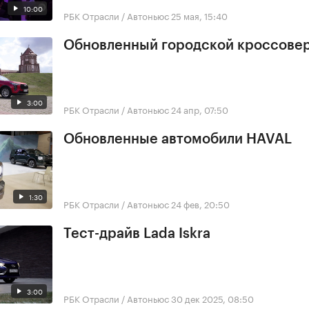
10:00
РБК Отрасли / Автоньюс
25 мая, 15:40
Обновленный городской кроссове
3:00
РБК Отрасли / Автоньюс
24 апр, 07:50
Обновленные автомобили HAVAL
1:30
РБК Отрасли / Автоньюс
24 фев, 20:50
Тест-драйв Lada Iskra
3:00
РБК Отрасли / Автоньюс
30 дек 2025, 08:50