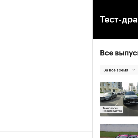
00
Тест-др
Все выпу
За все время