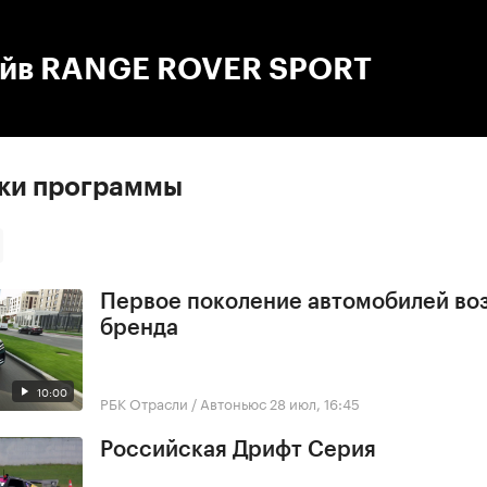
:00
/
00:00
айв RANGE ROVER SPORT
ски программы
Первое поколение автомобилей во
бренда
10:00
РБК Отрасли / Автоньюс
28 июл, 16:45
Российская Дрифт Серия