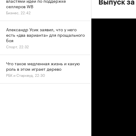
властями идей по поддержке
Выпуск за
селлеров WB
Бизнес, 22:42
Александр Усик заявил, что у него
есть «два варианта» для прощального
боя
Спорт, 22:32
Что такое медленная жизнь и какую
роль в этом играет дерево
РБК и Старквуд, 22:30