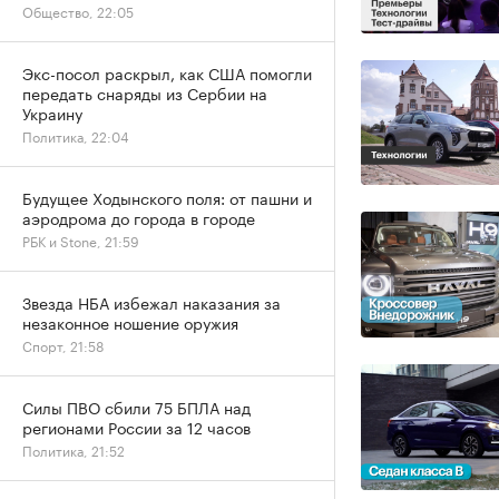
Общество, 22:05
Экс-посол раскрыл, как США помогли
передать снаряды из Сербии на
Украину
Политика, 22:04
Будущее Ходынского поля: от пашни и
аэродрома до города в городе
РБК и Stone, 21:59
Звезда НБА избежал наказания за
незаконное ношение оружия
Спорт, 21:58
Силы ПВО сбили 75 БПЛА над
регионами России за 12 часов
Политика, 21:52