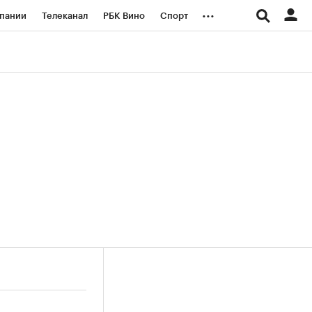
...
пании
Телеканал
РБК Вино
Спорт
ые проекты
Город
Стиль
Крипто
Спецпроекты СПб
логии и медиа
Финансы