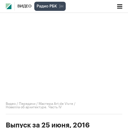
ВИДЕО
Видео
/
Передачи
/
Мастера Art de Vivre
/
Новелла об архитектуре. Часть IV
Выпуск за 25 июня, 2016