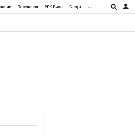
...
пании
Телеканал
РБК Вино
Спорт
ые проекты
Город
Стиль
Крипто
Спецпроекты СПб
логии и медиа
Финансы