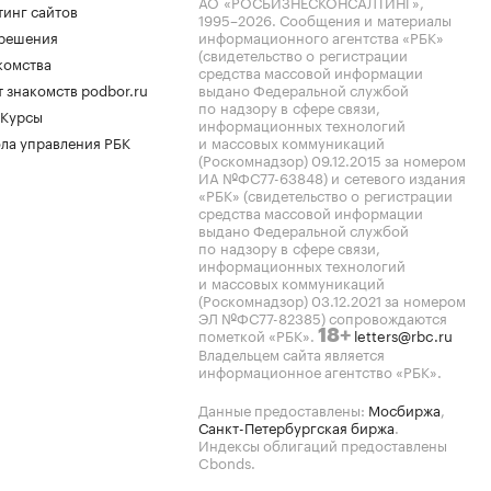
АО «РОСБИЗНЕСКОНСАЛТИНГ»,
тинг сайтов
1995–2026
. Сообщения и материалы
.решения
информационного агентства «РБК»
(свидетельство о регистрации
комства
средства массовой информации
 знакомств podbor.ru
выдано Федеральной службой
по надзору в сфере связи,
 Курсы
информационных технологий
ла управления РБК
и массовых коммуникаций
(Роскомнадзор) 09.12.2015 за номером
ИА №ФС77-63848) и сетевого издания
«РБК» (свидетельство о регистрации
средства массовой информации
выдано Федеральной службой
по надзору в сфере связи,
информационных технологий
и массовых коммуникаций
(Роскомнадзор) 03.12.2021 за номером
ЭЛ №ФС77-82385) сопровождаются
пометкой «РБК».
letters@rbc.ru
18+
Владельцем сайта является
информационное агентство «РБК».
Данные предоставлены:
Мосбиржа
,
Санкт-Петербургская биржа
.
Индексы облигаций предоставлены
Cbonds.