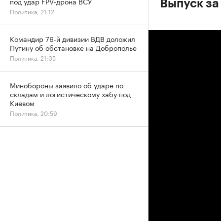
под удар FPV‑дрона ВСУ
Выпуск за
Политика, 21:12
Командир 76-й дивизии ВДВ доложил
Путину об обстановке на Доброполье
Политика, 21:05
Минобороны заявило об ударе по
складам и логистическому хабу под
Киевом
Политика, 20:59