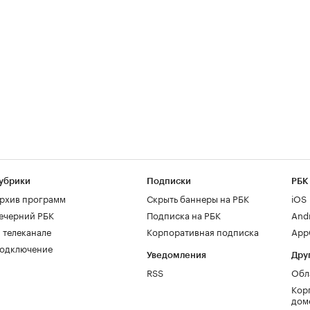
убрики
Подписки
РБК
рхив программ
Скрыть баннеры на РБК
iOS
ечерний РБК
Подписка на РБК
And
 телеканале
Корпоративная подписка
AppG
одключение
Уведомления
Дру
RSS
Обл
Кор
дом