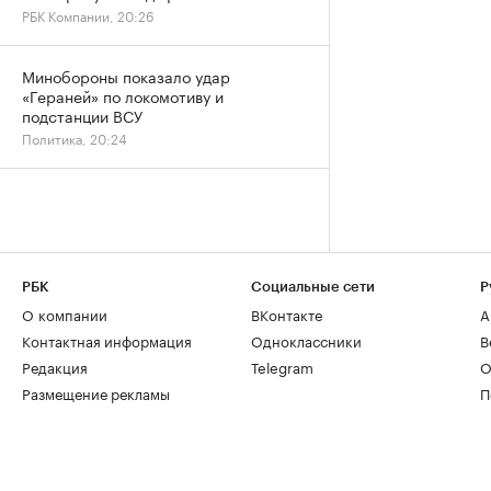
РБК Компании, 20:26
Минобороны показало удар
«Гераней» по локомотиву и
подстанции ВСУ
Политика, 20:24
РБК
Социальные сети
Р
О компании
ВКонтакте
А
Контактная информация
Одноклассники
В
Редакция
Telegram
О
Размещение рекламы
П