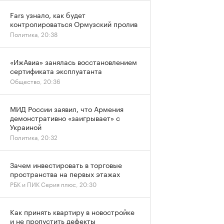
Fars узнало, как будет
контролироваться Ормузский пролив
Политика, 20:38
«ИжАвиа» занялась восстановлением
сертификата эксплуатанта
Общество, 20:36
МИД России заявил, что Армения
демонстративно «заигрывает» с
Украиной
Политика, 20:32
Зачем инвестировать в торговые
пространства на первых этажах
РБК и ПИК Серия плюс, 20:30
Как принять квартиру в новостройке
и не пропустить дефекты