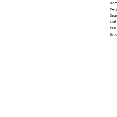
Хос
Рег
Зна
Сайт
РБК
Шко