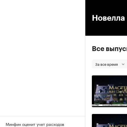
00
Новелла 
Все выпу
За все время
Минфин оценит учет расходов