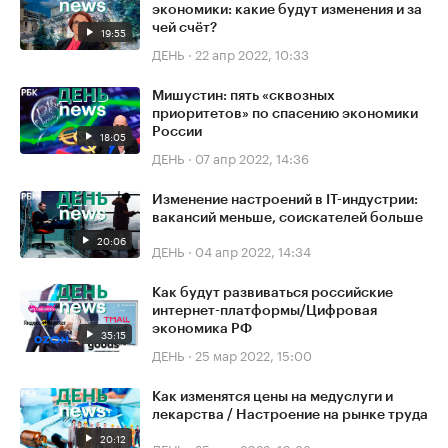
экономики: какие будут изменения и за
чей счёт?
19:55
ДЕНЬ
·
22 апр 2022, 10:33
Мишустин: пять «сквозных
приоритетов» по спасению экономики
России
18:05
ДЕНЬ
·
07 апр 2022, 14:36
Изменение настроений в IТ-индустрии:
вакансий меньше, соискателей больше
20:06
ДЕНЬ
·
04 апр 2022, 14:34
Как будут развиваться российские
интернет-платформы/Цифровая
экономика РФ
35:15
ДЕНЬ
·
25 мар 2022, 15:00
Как изменятся цены на медуслуги и
лекарства / Настроение на рынке труда
20:12