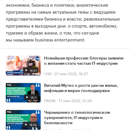
экономики, бизнеса и политики; аналитические
программы на самые актуальные темы с ведущими
представителями бизнеса и власти; развлекательные
программы в выходные дни: о спорте, автомобилях,
туризме и образе жизни, о том, что сегодня
мы называем business entertainment.
Новейшая профессия: блогеры заявили
о желании стать частью IT-индустрии
16:01
ЧЭЗ
·
27 июн 2022, 19:37
Виталий Мутко о росте цен на жилье,
инфляции и мерах господдержки
15:11
ПМЭФ
·
17 июн 2022, 13:39
Чернышенко о технологическом
суверенитете, IT-индустрии и
безопасности
18:54