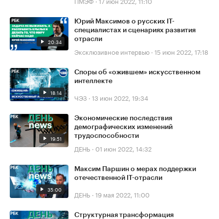
ПМЭФ
·
17 июн 2022, 11:10
Юрий Максимов о русских IT-
специалистах и сценариях развития
отрасли
20:34
Эксклюзивное интервью
·
15 июн 2022, 17:18
Споры об «ожившем» искусственном
интеллекте
18:14
ЧЭЗ
·
13 июн 2022, 19:34
Экономические последствия
демографических изменений
трудоспособности
19:51
ДЕНЬ
·
01 июн 2022, 14:32
Максим Паршин о мерах поддержки
отечественной IT-отрасли
35:00
ДЕНЬ
·
19 мая 2022, 11:00
Структурная трансформация