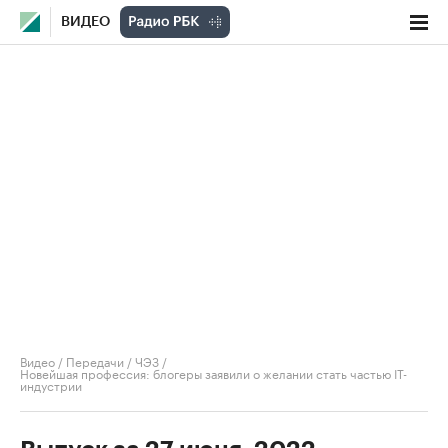
ВИДЕО
Видео
/
Передачи
/
ЧЭЗ
/
Новейшая профессия: блогеры заявили о желании стать частью IT-
индустрии