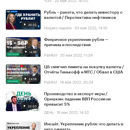
ЧЭЗ
·
20 мая 2022, 18:50
Рубль – ракета, что делать инвестору с
валютой / Перспективы нефтяников
40:02
Индекс недели
·
20 мая 2022, 14:10
Фееричное укрепление рубля —
причины и последствия
14:56
РЫНКИ
·
20 мая 2022, 11:39
ЦБ смягчил лимиты на покупку валюты /
Отчёты Тинькофф и МТС / Обвал в США
24:58
РЫНКИ
·
19 мая 2022, 20:24
Производство и экспорт икры /
Орешкин: падение ВВП России не
превысит 5%
20:00
ДЕНЬ
·
19 мая 2022, 14:32
Инсайт. Укрепление рубля: что делать и
чего ожидать