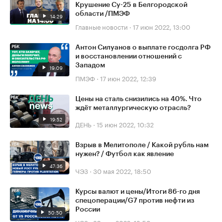
Крушение Су-25 в Белгородской
области /ПМЭФ
14:29
Главные новости
·
17 июн 2022, 13:00
Антон Силуанов о выплате госдолга РФ
и восстановлении отношений с
Западом
19:09
ПМЭФ
·
17 июн 2022, 12:39
Цены на сталь снизились на 40%. Что
ждёт металлургическую отрасль?
19:52
ДЕНЬ
·
15 июн 2022, 10:32
Взрыв в Мелитополе / Какой рубль нам
нужен? / Футбол как явление
47:36
ЧЭЗ
·
30 мая 2022, 18:50
Курсы валют и цены/Итоги 86-го дня
спецоперации/G7 против нефти из
России
50:50