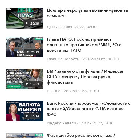
Доллар и евро упали до минимумов за
семь лет
29:39
ДЕНЬ
·
29 июн 2022, 14:00
Глава НАТО: Россию признают
основным противником /МИД РФ о
действиях НАТО
25:13
Главные новости
·
29 июн 2022, 13:00
БМР заявил о стагфляции / Индексы
США в минусе / Перезагрузка
финсистемы
15:00
РЫНКИ
·
28 июн 2022, 11:39
Банк России «передумал»/Сложности с
валютой/Обвал рынка США и ставка
ФРС
40:14
Индекс недели
·
17 июн 2022, 14:10
Франция без российского газа /