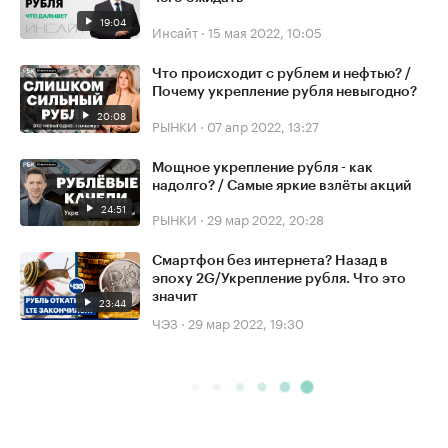
19:04
Инсайт
·
15 мая 2022, 10:05
Что происходит с рублем и нефтью? /
Почему укрепление рубля невыгодно?
20:08
РЫНКИ
·
07 апр 2022, 13:27
Мощное укрепление рубля - как
надолго? / Самые яркие взлёты акций
24:51
РЫНКИ
·
29 мар 2022, 20:28
Смартфон без интернета? Назад в
эпоху 2G/Укрепление рубля. Что это
значит
23:44
ЧЭЗ
·
29 мар 2022, 19:30