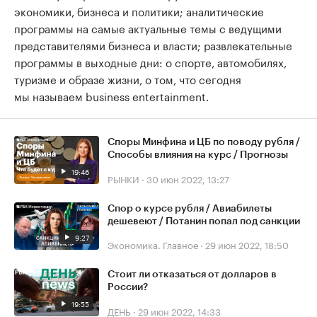
экономики, бизнеса и политики; аналитические
программы на самые актуальные темы с ведущими
представителями бизнеса и власти; развлекательные
программы в выходные дни: о спорте, автомобилях,
туризме и образе жизни, о том, что сегодня
мы называем business entertainment.
Споры Минфина и ЦБ по поводу рубля /
Способы влияния на курс / Прогнозы
19:46
РЫНКИ
·
30 июн 2022, 13:27
Спор о курсе рубля / Авиабилеты
дешевеют / Потанин попал под санкции
9:27
Экономика. Главное
·
29 июн 2022, 18:50
Стоит ли отказаться от долларов в
России?
19:55
ДЕНЬ
·
29 июн 2022, 14:33