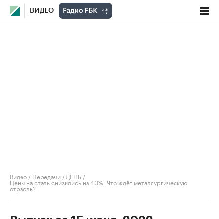
ВИДЕО
Видео
/
Передачи
/
ДЕНЬ
/
Цены на сталь снизились на 40%. Что ждёт металлургическую
отрасль?