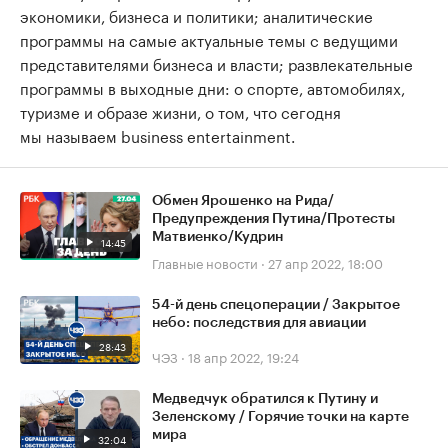
экономики, бизнеса и политики; аналитические
программы на самые актуальные темы с ведущими
представителями бизнеса и власти; развлекательные
программы в выходные дни: о спорте, автомобилях,
туризме и образе жизни, о том, что сегодня
мы называем business entertainment.
Обмен Ярошенко на Рида/
Предупреждения Путина/Протесты
Матвиенко/Кудрин
14:45
Главные новости
·
27 апр 2022, 18:00
54-й день спецоперации / Закрытое
небо: последствия для авиации
28:43
ЧЭЗ
·
18 апр 2022, 19:24
Медведчук обратился к Путину и
Зеленскому / Горячие точки на карте
мира
32:04