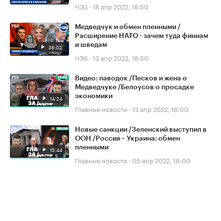
ЧЭЗ
·
18 апр 2022, 18:50
Медведчук и обмен пленными /
Расширение НАТО - зачем туда финнам
и шведам
38:02
ЧЭЗ
·
13 апр 2022, 18:50
Видео: паводок /Песков и жена о
Медведчуке /Белоусов о просадке
экономики
14:24
Главные новости
·
13 апр 2022, 18:00
Новые санкции /Зеленский выступил в
ООН /Россия – Украина: обмен
пленными
15:44
Главные новости
·
05 апр 2022, 18:00