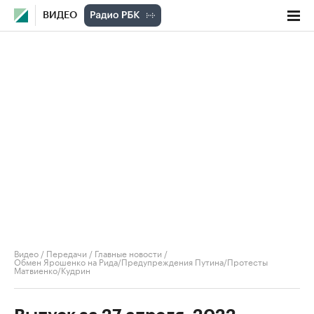
ВИДЕО
Видео
/
Передачи
/
Главные новости
/
Обмен Ярошенко на Рида/Предупреждения Путина/Протесты
Матвиенко/Кудрин